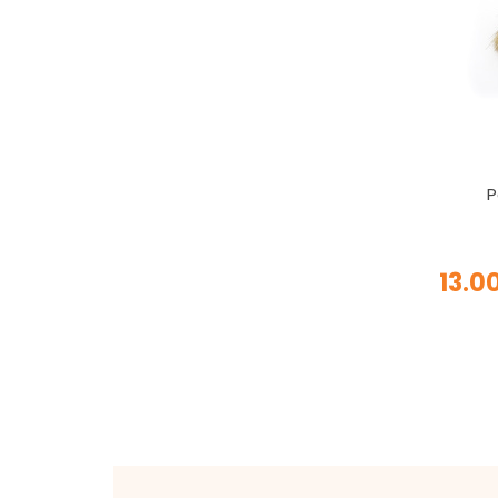
P
13.0