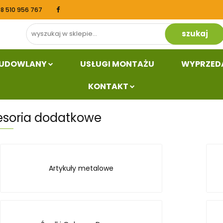
48 510 956 767
Dział budowlany
Usługi Montażu
Wyprzed
kt
BUDOWLANY
USŁUGI MONTAŻU
WYPRZED
KONTAKT
esoria dodatkowe
Artykuły metalowe