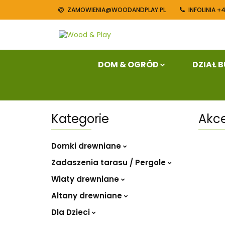
ZAMOWIENIA@WOODANDPLAY.PL
INFOLINIA +
Dom & Ogród
Blog
Konta
DOM & OGRÓD
DZIAŁ 
Kategorie
Akc
Domki drewniane
Zadaszenia tarasu / Pergole
Wiaty drewniane
Altany drewniane
Dla Dzieci