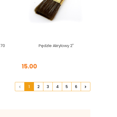
 70
Pędzle Akrylowy 2"
15.00
1
2
3
4
5
6