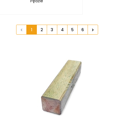
Pędzle
1
2
3
4
5
6