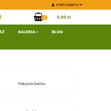
STREFA KLIENTA
aż
Galeria
0,00 zł
ZALOGUJ SIĘ
0
ZAREJESTRUJ SIĘ
DODAJ ZGŁOSZENIE
AŻ
GALERIA
BLOG
Pokrycia Dachu