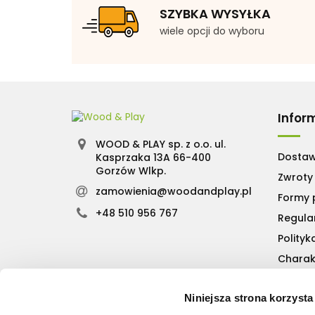
SZYBKA WYSYŁKA
wiele opcji do wyboru
Infor
WOOD & PLAY sp. z o.o. ul.
Dosta
Kasprzaka 13A 66-400
Gorzów Wlkp.
Zwroty 
zamowienia@woodandplay.pl
Formy 
+48 510 956 767
Regula
Polityk
Charak
Niniejsza strona korzysta