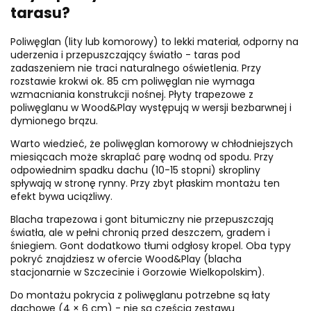
tarasu?
Poliwęglan (lity lub komorowy) to lekki materiał, odporny na
uderzenia i przepuszczający światło - taras pod
zadaszeniem nie traci naturalnego oświetlenia. Przy
rozstawie krokwi ok. 85 cm poliwęglan nie wymaga
wzmacniania konstrukcji nośnej. Płyty trapezowe z
poliwęglanu w Wood&Play występują w wersji bezbarwnej i
dymionego brązu.
Warto wiedzieć, że poliwęglan komorowy w chłodniejszych
miesiącach może skraplać parę wodną od spodu. Przy
odpowiednim spadku dachu (10-15 stopni) skropliny
spływają w stronę rynny. Przy zbyt płaskim montażu ten
efekt bywa uciążliwy.
Blacha trapezowa i gont bitumiczny nie przepuszczają
światła, ale w pełni chronią przed deszczem, gradem i
śniegiem. Gont dodatkowo tłumi odgłosy kropel. Oba typy
pokryć znajdziesz w ofercie Wood&Play (blacha
stacjonarnie w Szczecinie i Gorzowie Wielkopolskim).
Do montażu pokrycia z poliwęglanu potrzebne są łaty
dachowe (4 × 6 cm) - nie są częścią zestawu