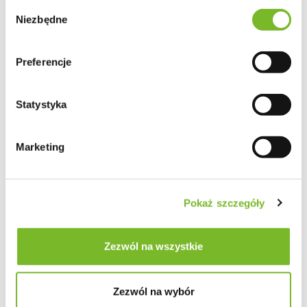
Wybór
Zadaszenie ogrodowe przyścienne drewniane 300 x
Niezbędne
zgody
724 cm
Preferencje
1946.00
Statystyka
Marketing
Pokaż szczegóły
Zezwól na wszystkie
Zezwól na wybór