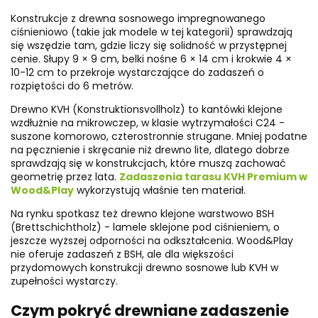
Konstrukcje z drewna sosnowego impregnowanego
ciśnieniowo (takie jak modele w tej kategorii) sprawdzają
się wszędzie tam, gdzie liczy się solidność w przystępnej
cenie. Słupy 9 × 9 cm, belki nośne 6 × 14 cm i krokwie 4 ×
10-12 cm to przekroje wystarczające do zadaszeń o
rozpiętości do 6 metrów.
Drewno KVH (Konstruktionsvollholz) to kantówki klejone
wzdłużnie na mikrowczep, w klasie wytrzymałości C24 -
suszone komorowo, czterostronnie strugane. Mniej podatne
na pęcznienie i skręcanie niż drewno lite, dlatego dobrze
sprawdzają się w konstrukcjach, które muszą zachować
geometrię przez lata.
Zadaszenia tarasu KVH Premium w
Wood&Play
wykorzystują właśnie ten materiał.
Na rynku spotkasz też drewno klejone warstwowo BSH
(Brettschichtholz) - lamele sklejone pod ciśnieniem, o
jeszcze wyższej odporności na odkształcenia. Wood&Play
nie oferuje zadaszeń z BSH, ale dla większości
przydomowych konstrukcji drewno sosnowe lub KVH w
zupełności wystarczy.
Czym pokryć drewniane zadaszenie