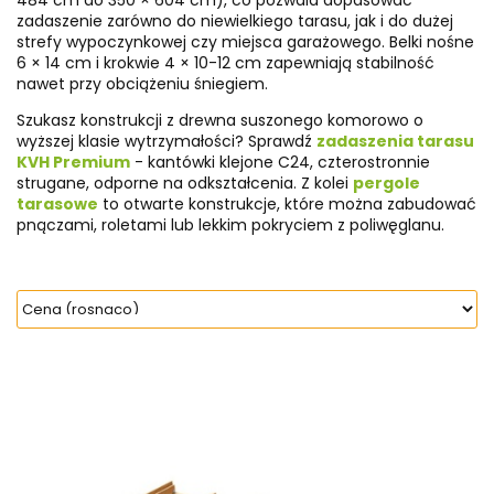
484 cm do 350 × 604 cm), co pozwala dopasować
zadaszenie zarówno do niewielkiego tarasu, jak i do dużej
strefy wypoczynkowej czy miejsca garażowego. Belki nośne
6 × 14 cm i krokwie 4 × 10-12 cm zapewniają stabilność
nawet przy obciążeniu śniegiem.
Szukasz konstrukcji z drewna suszonego komorowo o
wyższej klasie wytrzymałości? Sprawdź
zadaszenia tarasu
KVH Premium
- kantówki klejone C24, czterostronnie
strugane, odporne na odkształcenia. Z kolei
pergole
tarasowe
to otwarte konstrukcje, które można zabudować
pnączami, roletami lub lekkim pokryciem z poliwęglanu.