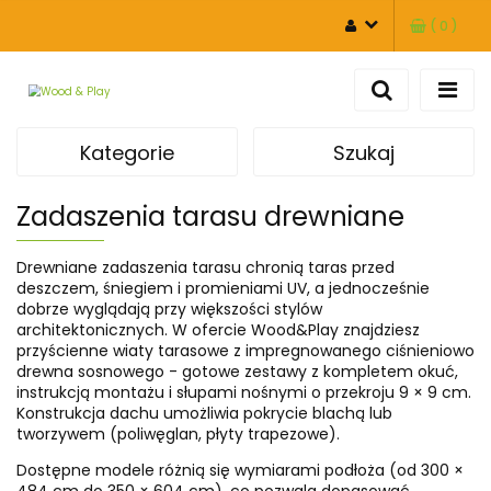
(
0
)
ZALOGUJ SIĘ
ZAREJESTRUJ SIĘ
DODAJ ZGŁOSZENIE
Kategorie
Szukaj
Zadaszenia tarasu drewniane
Drewniane zadaszenia tarasu chronią taras przed
deszczem, śniegiem i promieniami UV, a jednocześnie
dobrze wyglądają przy większości stylów
architektonicznych. W ofercie Wood&Play znajdziesz
przyścienne wiaty tarasowe z impregnowanego ciśnieniowo
drewna sosnowego - gotowe zestawy z kompletem okuć,
instrukcją montażu i słupami nośnymi o przekroju 9 × 9 cm.
Konstrukcja dachu umożliwia pokrycie blachą lub
tworzywem (poliwęglan, płyty trapezowe).
Dostępne modele różnią się wymiarami podłoża (od 300 ×