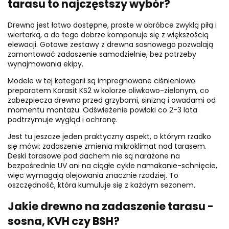
tarasu to najczęstszy wybór?
Drewno jest łatwo dostępne, proste w obróbce zwykłą piłą i
wiertarką, a do tego dobrze komponuje się z większością
elewacji. Gotowe zestawy z drewna sosnowego pozwalają
zamontować zadaszenie samodzielnie, bez potrzeby
wynajmowania ekipy.
Modele w tej kategorii są impregnowane ciśnieniowo
preparatem Korasit KS2 w kolorze oliwkowo-zielonym, co
zabezpiecza drewno przed grzybami, sinizną i owadami od
momentu montażu. Odświeżenie powłoki co 2-3 lata
podtrzymuje wygląd i ochronę.
Jest tu jeszcze jeden praktyczny aspekt, o którym rzadko
się mówi: zadaszenie zmienia mikroklimat nad tarasem.
Deski tarasowe pod dachem nie są narażone na
bezpośrednie UV ani na ciągłe cykle namakanie-schnięcie,
więc wymagają olejowania znacznie rzadziej. To
oszczędność, która kumuluje się z każdym sezonem.
Jakie drewno na zadaszenie tarasu -
sosna, KVH czy BSH?