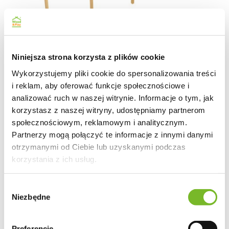
Niniejsza strona korzysta z plików cookie
Wykorzystujemy pliki cookie do spersonalizowania treści
i reklam, aby oferować funkcje społecznościowe i
analizować ruch w naszej witrynie. Informacje o tym, jak
Zadaszenie tarasu 300 x 736 cm pergola ogrodowa
korzystasz z naszej witryny, udostępniamy partnerom
przyścienna drewniana
społecznościowym, reklamowym i analitycznym.
Partnerzy mogą połączyć te informacje z innymi danymi
otrzymanymi od Ciebie lub uzyskanymi podczas
1662.00
korzystania z ich usług.
Wybór
Niezbędne
zgody
Preferencje