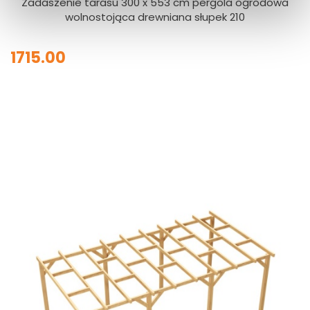
Zadaszenie tarasu 300 x 553 cm pergola ogrodowa
wolnostojąca drewniana słupek 210
1715.00