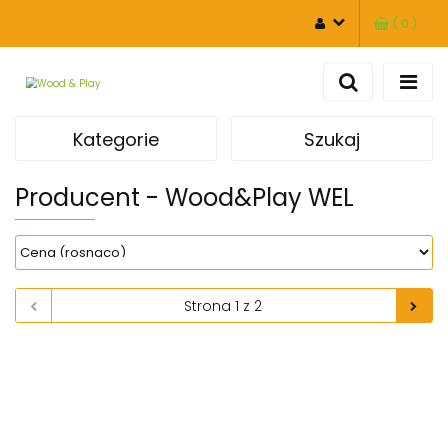
(
0
)
ZALOGUJ SIĘ
ZAREJESTRUJ SIĘ
DODAJ ZGŁOSZENIE
Kategorie
Szukaj
Producent - Wood&Play WEL