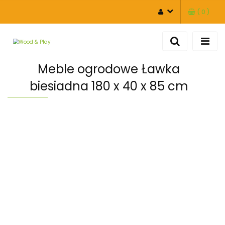
(
0
)
ZALOGUJ SIĘ
ZAREJESTRUJ SIĘ
DODAJ ZGŁOSZENIE
Meble ogrodowe Ławka
biesiadna 180 x 40 x 85 cm