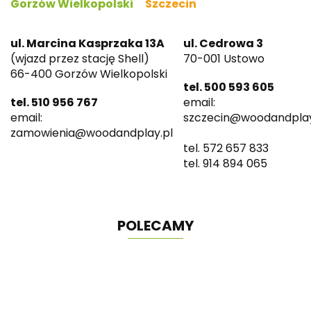
Gorzów Wielkopolski
Szczecin
ul. Marcina Kasprzaka 13A
ul. Cedrowa 3
(wjazd przez stację Shell)
70-001 Ustowo
66-400 Gorzów Wielkopolski
tel. 500 593 605
tel. 510 956 767
email:
email:
szczecin@woodandplay
zamowienia@woodandplay.pl
tel. 572 657 833
tel. 914 894 065
POLECAMY