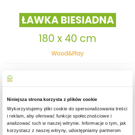
ŁAWKA BIESIADNA
180 x 40 cm
Wood&Play
Ławka Biesiadna
Poszukujesz przyzwoitej ławki na taras lub do
Niniejsza strona korzysta z plików cookie
kawiarni? Ławka Biesiadna spełni Twoje oczekiwania.
Elegancki design zapewni Tobie i Twoim gościom
Wykorzystujemy pliki cookie do spersonalizowania treści
komfort użytkowania. Impregnowana ciśnieniowo
i reklam, aby oferować funkcje społecznościowe i
deska spełni swoje zadania nawet na wolnym
analizować ruch w naszej witrynie. Informacje o tym, jak
powietrzu.
korzystasz z naszej witryny, udostępniamy partnerom