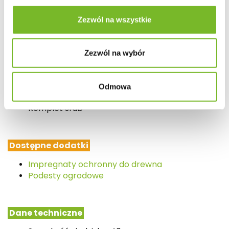
kontaktu z ziemią, dobrym podłożem jest wylewka
betonowa, kostka brukowa, podest ogrodowy.
Zezwól na wszystkie
Kontakt z ziemią skraca żywotność produktu.
Zezwól na wybór
W zestawie znajduje się
Konstrukcja ławki
Odmowa
Instrukcja montażu
Komplet śrub
Dostępne dodatki
Impregnaty ochronny do drewna
Podesty ogrodowe
Dane techniczne