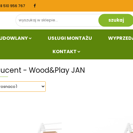
48 510 956 767
Dział budowlany
Usługi Montażu
Wyprzed
kt
BUDOWLANY
USŁUGI MONTAŻU
WYPRZED
KONTAKT
ducent - Wood&Play JAN