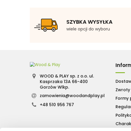
SZYBKA WYSYŁKA
wiele opcji do wyboru
Infor
WOOD & PLAY sp. z o.o. ul.
Dosta
Kasprzaka 13A 66-400
Gorzów Wlkp.
Zwroty 
zamowienia@woodandplay.pl
Formy 
+48 510 956 767
Regula
Polityk
Charak