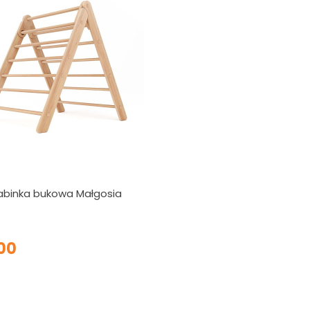
abinka bukowa Małgosia
00