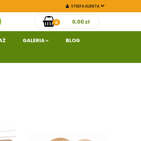
STREFA KLIENTA
aż
Galeria
0,00 zł
ZALOGUJ SIĘ
0
ZAREJESTRUJ SIĘ
DODAJ ZGŁOSZENIE
AŻ
GALERIA
BLOG