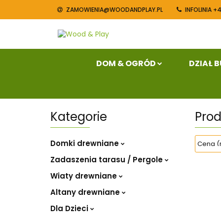
ZAMOWIENIA@WOODANDPLAY.PL
INFOLINIA +
Dom & Ogród
Blog
Konta
DOM & OGRÓD
DZIAŁ 
Kategorie
Pro
Domki drewniane
Zadaszenia tarasu / Pergole
Wiaty drewniane
Altany drewniane
Dla Dzieci