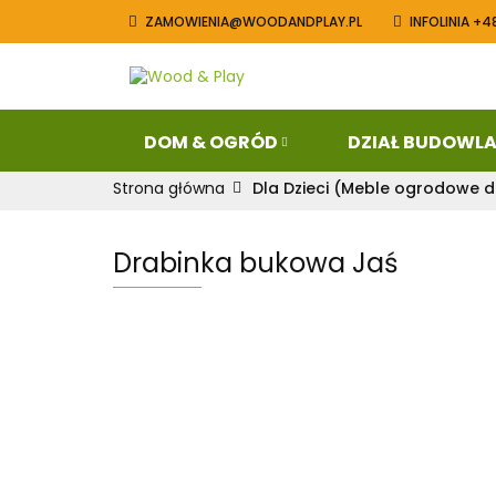
ZAMOWIENIA@WOODANDPLAY.PL
INFOLINIA +4
Dom & Ogród
Blog
Konta
DOM & OGRÓD
DZIAŁ BUDOWL
Strona główna
Dla Dzieci (Meble ogrodowe dl
Drabinka bukowa Jaś