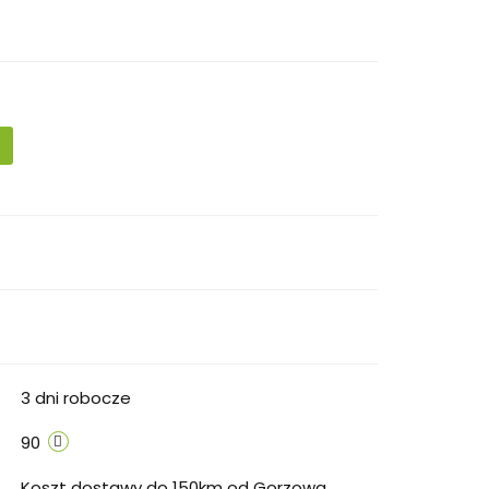
3 dni robocze
90
Koszt dostawy do 150km od Gorzowa