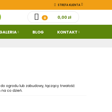
STREFA KLIENTA
ż
Galeria
0,00 zł
ZALOGUJ SIĘ
0
ZAREJESTRUJ SIĘ
DODAJ ZGŁOSZENIE
GALERIA
BLOG
KONTAKT
 do ogrodu lub zabudowy, łączący trwałość
na co dzień.