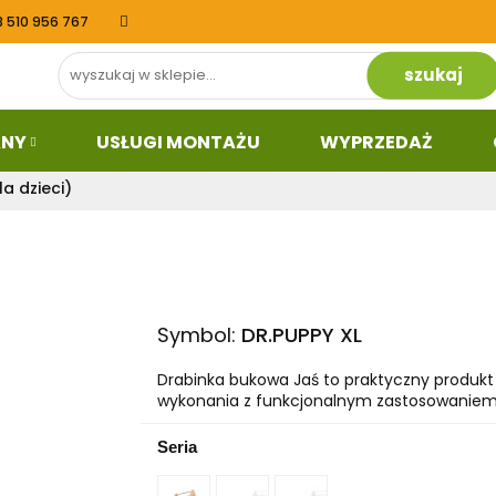
8 510 956 767
Dział budowlany
Usługi Montażu
Wyprzeda
kt
ANY
USŁUGI MONTAŻU
WYPRZEDAŻ
a dzieci)
Symbol:
DR.PUPPY XL
Drabinka bukowa Jaś to praktyczny produkt
wykonania z funkcjonalnym zastosowaniem 
Seria