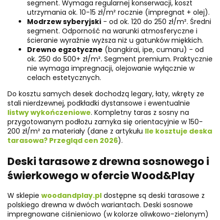
segment. Wymaga regularnej konserwacji, koszt
utrzymania ok. 10-15 zł/m² rocznie (impregnat + olej).
Modrzew syberyjski
- od ok. 120 do 250 zł/m². Średni
segment. Odporność na warunki atmosferyczne i
ścieranie wyraźnie wyższa niż u gatunków miękkich.
Drewno egzotyczne
(bangkirai, ipe, cumaru) - od
ok. 250 do 500+ zł/m². Segment premium. Praktycznie
nie wymaga impregnacji, olejowanie wyłącznie w
celach estetycznych.
Do kosztu samych desek dochodzą legary, łaty, wkręty ze
stali nierdzewnej, podkładki dystansowe i ewentualnie
listwy wykończeniowe
. Kompletny taras z sosny na
przygotowanym podłożu zamyka się orientacyjnie w 150-
200 zł/m² za materiały (dane z artykułu
Ile kosztuje deska
tarasowa? Przegląd cen 2026
).
Deski tarasowe z drewna sosnowego i
świerkowego w ofercie Wood&Play
W sklepie
woodandplay.pl
dostępne są deski tarasowe z
polskiego drewna w dwóch wariantach. Deski sosnowe
impregnowane ciśnieniowo (w kolorze oliwkowo-zielonym)