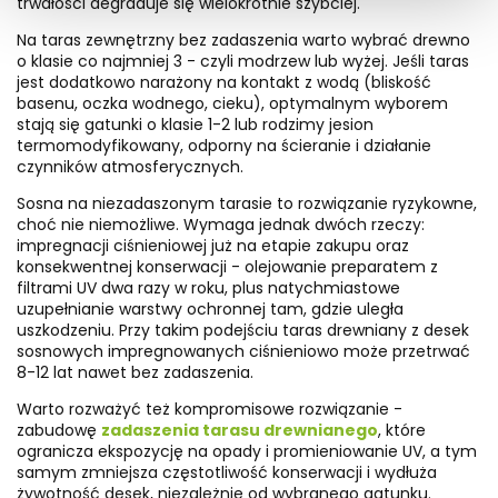
trwałości degraduje się wielokrotnie szybciej.
Na taras zewnętrzny bez zadaszenia warto wybrać drewno
o klasie co najmniej 3 - czyli modrzew lub wyżej. Jeśli taras
jest dodatkowo narażony na kontakt z wodą (bliskość
basenu, oczka wodnego, cieku), optymalnym wyborem
stają się gatunki o klasie 1-2 lub rodzimy jesion
termomodyfikowany, odporny na ścieranie i działanie
czynników atmosferycznych.
Sosna na niezadaszonym tarasie to rozwiązanie ryzykowne,
choć nie niemożliwe. Wymaga jednak dwóch rzeczy:
impregnacji ciśnieniowej już na etapie zakupu oraz
konsekwentnej konserwacji - olejowanie preparatem z
filtrami UV dwa razy w roku, plus natychmiastowe
uzupełnianie warstwy ochronnej tam, gdzie uległa
uszkodzeniu. Przy takim podejściu taras drewniany z desek
sosnowych impregnowanych ciśnieniowo może przetrwać
8-12 lat nawet bez zadaszenia.
Warto rozważyć też kompromisowe rozwiązanie -
zabudowę
zadaszenia tarasu drewnianego
, które
ogranicza ekspozycję na opady i promieniowanie UV, a tym
samym zmniejsza częstotliwość konserwacji i wydłuża
żywotność desek, niezależnie od wybranego gatunku.