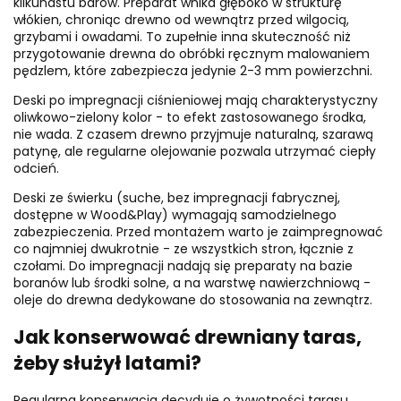
kilkunastu barów. Preparat wnika głęboko w strukturę
włókien, chroniąc drewno od wewnątrz przed wilgocią,
grzybami i owadami. To zupełnie inna skuteczność niż
przygotowanie drewna do obróbki ręcznym malowaniem
pędzlem, które zabezpiecza jedynie 2-3 mm powierzchni.
Deski po impregnacji ciśnieniowej mają charakterystyczny
oliwkowo-zielony kolor - to efekt zastosowanego środka,
nie wada. Z czasem drewno przyjmuje naturalną, szarawą
patynę, ale regularne olejowanie pozwala utrzymać ciepły
odcień.
Deski ze świerku (suche, bez impregnacji fabrycznej,
dostępne w Wood&Play) wymagają samodzielnego
zabezpieczenia. Przed montażem warto je zaimpregnować
co najmniej dwukrotnie - ze wszystkich stron, łącznie z
czołami. Do impregnacji nadają się preparaty na bazie
boranów lub środki solne, a na warstwę nawierzchniową -
oleje do drewna dedykowane do stosowania na zewnątrz.
Jak konserwować drewniany taras,
żeby służył latami?
Regularna konserwacja decyduje o żywotności tarasu