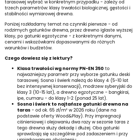
tarasowej wybrać w konkretnym przypadku - zależy od
trzech parametrów: klasy trwałości biologicznej, gęstości i
stabilności wymiarowej drewna.
Poniżej rozkładamy temat na czynniki pierwsze - od
rodzimych gatunków drewna, przez drewno iglaste wyższej
klasy, po gatunki egzotyczne - z konkretnymi danymi,
cenami i wskazówkami dopasowanymi do różnych
warunków i budżetów.
Czego dowiesz się z lektury?
Klasa trwałości wg normy PN-EN 350
to
najważniejszy parametr przy wyborze gatunku deski
tarasowej. Sosna i świerk należą do klasy 4 (5-10 lat
bez intensywnej konserwacji), modrzew syberyjski do
klasy 3 (10-15 lat), a drewno egzotyczne - bangkirai,
ipe, cumaru - do klasy 1-2 (ponad 25 lat).
Sosna i świerk to najtańsze gatunki drewna na
taras
- od ok. 65 zł/m² w 2026 roku (dane na
podstawie oferty Wood&Play). Przy impregnacji
ciśnieniowej i olejowaniu dwa razy w sezonie taras z
tego drewna służy dekadę i dłużej. Oba gatunki
sprawdzają się szczególnie pod zadaszeniem i przy
umiarkowanym obciążeniu.