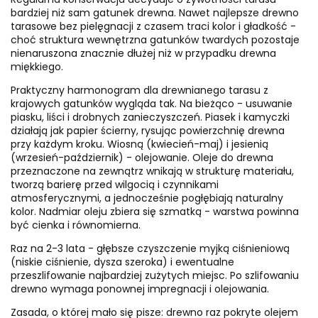
bardziej niż sam gatunek drewna. Nawet najlepsze drewno
tarasowe bez pielęgnacji z czasem traci kolor i gładkość -
choć struktura wewnętrzna gatunków twardych pozostaje
nienaruszona znacznie dłużej niż w przypadku drewna
miękkiego.
Praktyczny harmonogram dla drewnianego tarasu z
krajowych gatunków wygląda tak. Na bieżąco - usuwanie
piasku, liści i drobnych zanieczyszczeń. Piasek i kamyczki
działają jak papier ścierny, rysując powierzchnię drewna
przy każdym kroku. Wiosną (kwiecień-maj) i jesienią
(wrzesień-październik) - olejowanie. Oleje do drewna
przeznaczone na zewnątrz wnikają w strukturę materiału,
tworzą barierę przed wilgocią i czynnikami
atmosferycznymi, a jednocześnie pogłębiają naturalny
kolor. Nadmiar oleju zbiera się szmatką - warstwa powinna
być cienka i równomierna.
Raz na 2-3 lata - głębsze czyszczenie myjką ciśnieniową
(niskie ciśnienie, dysza szeroka) i ewentualne
przeszlifowanie najbardziej zużytych miejsc. Po szlifowaniu
drewno wymaga ponownej impregnacji i olejowania.
Zasada, o której mało się pisze: drewno raz pokryte olejem