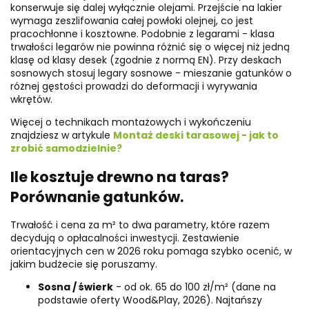
konserwuje się dalej wyłącznie olejami. Przejście na lakier
wymaga zeszlifowania całej powłoki olejnej, co jest
pracochłonne i kosztowne. Podobnie z legarami - klasa
trwałości legarów nie powinna różnić się o więcej niż jedną
klasę od klasy desek (zgodnie z normą EN). Przy deskach
sosnowych stosuj legary sosnowe - mieszanie gatunków o
różnej gęstości prowadzi do deformacji i wyrywania
wkrętów.
Więcej o technikach montażowych i wykończeniu
znajdziesz w artykule
Montaż deski tarasowej - jak to
zrobić samodzielnie?
Ile kosztuje drewno na taras?
Porównanie gatunków.
Trwałość i cena za m² to dwa parametry, które razem
decydują o opłacalności inwestycji. Zestawienie
orientacyjnych cen w 2026 roku pomaga szybko ocenić, w
jakim budżecie się poruszamy.
Sosna / świerk
- od ok. 65 do 100 zł/m² (dane na
podstawie oferty Wood&Play, 2026). Najtańszy