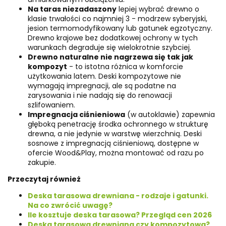
Na taras niezadaszony
lepiej wybrać drewno o
klasie trwałości co najmniej 3 - modrzew syberyjski,
jesion termomodyfikowany lub gatunek egzotyczny.
Drewno krajowe bez dodatkowej ochrony w tych
warunkach degraduje się wielokrotnie szybciej.
Drewno naturalne nie nagrzewa się tak jak
kompozyt
- to istotna różnica w komforcie
użytkowania latem. Deski kompozytowe nie
wymagają impregnacji, ale są podatne na
zarysowania i nie nadają się do renowacji
szlifowaniem.
Impregnacja ciśnieniowa
(w autoklawie) zapewnia
głęboką penetrację środka ochronnego w strukturę
drewna, a nie jedynie w warstwę wierzchnią. Deski
sosnowe z impregnacją ciśnieniową, dostępne w
ofercie Wood&Play, można montować od razu po
zakupie.
Przeczytaj również
Deska tarasowa drewniana - rodzaje i gatunki.
Na co zwrócić uwagę?
Ile kosztuje deska tarasowa? Przegląd cen 2026
Deska tarasowa drewniana czy kompozytowa?