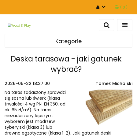
(
0
)
ZALOGUJ SIĘ
ZAREJESTRUJ SIĘ
DODAJ ZGŁOSZENIE
Kategorie
Deska tarasowa - jaki gatunek
wybrać?
2026-05-22 18:27:00
Tomek Michalski
Na taras zadaszony sprawdzi
się sosna lub świerk (klasa
trwałości 4 wg PN-EN 350, od
ok. 65 zł/m²). Na taras
niezadaszony lepszym
wyborem jest modrzew
syberyjski (klasa 3) lub
drewno egzotyczne (klasa 1-2). Jaki gatunek deski