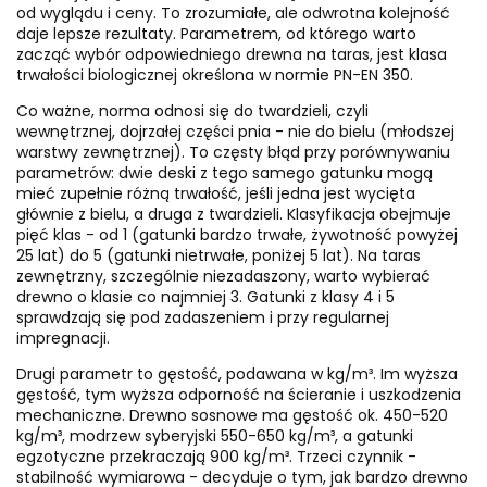
od wyglądu i ceny. To zrozumiałe, ale odwrotna kolejność
daje lepsze rezultaty. Parametrem, od którego warto
zacząć wybór odpowiedniego drewna na taras, jest klasa
trwałości biologicznej określona w normie PN-EN 350.
Co ważne, norma odnosi się do twardzieli, czyli
wewnętrznej, dojrzałej części pnia - nie do bielu (młodszej
warstwy zewnętrznej). To częsty błąd przy porównywaniu
parametrów: dwie deski z tego samego gatunku mogą
mieć zupełnie różną trwałość, jeśli jedna jest wycięta
głównie z bielu, a druga z twardzieli. Klasyfikacja obejmuje
pięć klas - od 1 (gatunki bardzo trwałe, żywotność powyżej
25 lat) do 5 (gatunki nietrwałe, poniżej 5 lat). Na taras
zewnętrzny, szczególnie niezadaszony, warto wybierać
drewno o klasie co najmniej 3. Gatunki z klasy 4 i 5
sprawdzają się pod zadaszeniem i przy regularnej
impregnacji.
Drugi parametr to gęstość, podawana w kg/m³. Im wyższa
gęstość, tym wyższa odporność na ścieranie i uszkodzenia
mechaniczne. Drewno sosnowe ma gęstość ok. 450-520
kg/m³, modrzew syberyjski 550-650 kg/m³, a gatunki
egzotyczne przekraczają 900 kg/m³. Trzeci czynnik -
stabilność wymiarowa - decyduje o tym, jak bardzo drewno