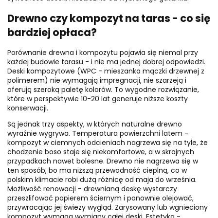
Drewno czy kompozyt na taras - co się
bardziej opłaca?
Porównanie drewna i kompozytu pojawia się niemal przy
każdej budowie tarasu - i nie ma jednej dobrej odpowiedzi.
Deski kompozytowe (WPC - mieszanka mączki drzewnej z
polimerem) nie wymagają impregnacji, nie szarzeją i
oferują szeroką paletę kolorów. To wygodne rozwiązanie,
które w perspektywie 10-20 lat generuje niższe koszty
konserwacji.
Są jednak trzy aspekty, w których naturalne drewno
wyraźnie wygrywa. Temperatura powierzchni latem -
kompozyt w ciemnych odcieniach nagrzewa się na tyle, że
chodzenie boso staje się niekomfortowe, a w skrajnych
przypadkach nawet bolesne. Drewno nie nagrzewa się w
ten sposób, bo ma niższą przewodność cieplną, co w
polskim klimacie robi dużą różnicę od maja do września.
Możliwość renowacji - drewnianą deskę wystarczy
przeszlifować papierem ściernym i ponownie olejować,
przywracając jej świeży wygląd. Zarysowany lub wgnieciony
kompozyt wymaga wymiany całej deski. Estetyka -