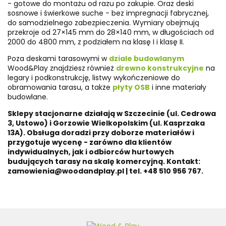
- gotowe do montażu od razu po zakupie. Oraz deski
sosnowe i świerkowe suche - bez impregnacji fabrycznej,
do samodzielnego zabezpieczenia. Wymiary obejmują
przekroje od 27×145 mm do 28×140 mm, w długościach od
2000 do 4800 mm, z podziałem na klasę I i klasę II.
Poza deskami tarasowymi w
dziale budowlanym
Wood&Play znajdziesz również
drewno konstrukcyjne
na
legary i podkonstrukcję, listwy wykończeniowe do
obramowania tarasu, a także
płyty OSB
i inne materiały
budowlane.
Sklepy stacjonarne działają w Szczecinie (ul. Cedrowa
3, Ustowo) i Gorzowie Wielkopolskim (ul. Kasprzaka
13A). Obsługa doradzi przy doborze materiałów i
przygotuje wycenę - zarówno dla klientów
indywidualnych, jak i odbiorców hurtowych
budujących tarasy na skalę komercyjną. Kontakt:
zamowienia@woodandplay.pl | tel. +48 510 956 767.