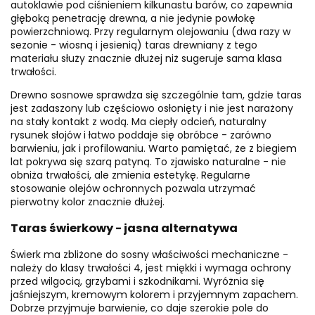
autoklawie pod ciśnieniem kilkunastu barów, co zapewnia
głęboką penetrację drewna, a nie jedynie powłokę
powierzchniową. Przy regularnym olejowaniu (dwa razy w
sezonie - wiosną i jesienią) taras drewniany z tego
materiału służy znacznie dłużej niż sugeruje sama klasa
trwałości.
Drewno sosnowe sprawdza się szczególnie tam, gdzie taras
jest zadaszony lub częściowo osłonięty i nie jest narażony
na stały kontakt z wodą. Ma ciepły odcień, naturalny
rysunek słojów i łatwo poddaje się obróbce - zarówno
barwieniu, jak i profilowaniu. Warto pamiętać, że z biegiem
lat pokrywa się szarą patyną. To zjawisko naturalne - nie
obniża trwałości, ale zmienia estetykę. Regularne
stosowanie olejów ochronnych pozwala utrzymać
pierwotny kolor znacznie dłużej.
Taras świerkowy - jasna alternatywa
Świerk ma zbliżone do sosny właściwości mechaniczne -
należy do klasy trwałości 4, jest miękki i wymaga ochrony
przed wilgocią, grzybami i szkodnikami. Wyróżnia się
jaśniejszym, kremowym kolorem i przyjemnym zapachem.
Dobrze przyjmuje barwienie, co daje szerokie pole do