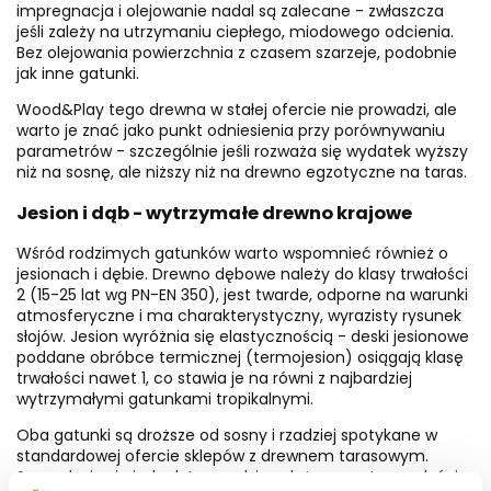
impregnacja i olejowanie nadal są zalecane - zwłaszcza
jeśli zależy na utrzymaniu ciepłego, miodowego odcienia.
Bez olejowania powierzchnia z czasem szarzeje, podobnie
jak inne gatunki.
Wood&Play tego drewna w stałej ofercie nie prowadzi, ale
warto je znać jako punkt odniesienia przy porównywaniu
parametrów - szczególnie jeśli rozważa się wydatek wyższy
niż na sosnę, ale niższy niż na drewno egzotyczne na taras.
Jesion i dąb - wytrzymałe drewno krajowe
Wśród rodzimych gatunków warto wspomnieć również o
jesionach i dębie. Drewno dębowe należy do klasy trwałości
2 (15-25 lat wg PN-EN 350), jest twarde, odporne na warunki
atmosferyczne i ma charakterystyczny, wyrazisty rysunek
słojów. Jesion wyróżnia się elastycznością - deski jesionowe
poddane obróbce termicznej (termojesion) osiągają klasę
trwałości nawet 1, co stawia je na równi z najbardziej
wytrzymałymi gatunkami tropikalnymi.
Oba gatunki są droższe od sosny i rzadziej spotykane w
standardowej ofercie sklepów z drewnem tarasowym.
Sprawdzają się jednak tam, gdzie zależy na wytrzymałości