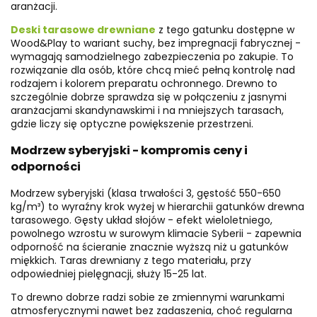
aranżacji.
Deski tarasowe drewniane
z tego gatunku dostępne w
Wood&Play to wariant suchy, bez impregnacji fabrycznej -
wymagają samodzielnego zabezpieczenia po zakupie. To
rozwiązanie dla osób, które chcą mieć pełną kontrolę nad
rodzajem i kolorem preparatu ochronnego. Drewno to
szczególnie dobrze sprawdza się w połączeniu z jasnymi
aranżacjami skandynawskimi i na mniejszych tarasach,
gdzie liczy się optyczne powiększenie przestrzeni.
Modrzew syberyjski - kompromis ceny i
odporności
Modrzew syberyjski (klasa trwałości 3, gęstość 550-650
kg/m³) to wyraźny krok wyżej w hierarchii gatunków drewna
tarasowego. Gęsty układ słojów - efekt wieloletniego,
powolnego wzrostu w surowym klimacie Syberii - zapewnia
odporność na ścieranie znacznie wyższą niż u gatunków
miękkich. Taras drewniany z tego materiału, przy
odpowiedniej pielęgnacji, służy 15-25 lat.
To drewno dobrze radzi sobie ze zmiennymi warunkami
atmosferycznymi nawet bez zadaszenia, choć regularna