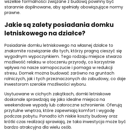
wszelkie formalności związane z budową powinny być
starannie dopilnowane, aby spełniały obowiązujące normy
prawne.
Jakie są zalety posiadania domku
letniskowego na działce?
Posiadanie domku letniskowego na własnej działce to
znakomite rozwiązanie dla tych, którzy pragną cieszyć się
wygodnym wypoczynkiem. Tego rodzaju miejsce stwarza
możliwość relaksu w otoczeniu przyrody, co korzystnie
wpływa na nasze samopoczucie i pomaga w redukcji
stresu. Domek można budować zarówno na gruntach
rolniczych, jak i tych przeznaczonych do zabudowy, co daje
inwestorom szerokie możliwości wyboru.
Usytuowane w cichych zakątkach, domki letniskowe
doskonale sprawdzają się jako idealne miejsca na
weekendowe wypady lub całoroczne schronienie. Oferują
przytulne wnętrza, które zapewniają komfort i wygodę
podczas pobytu. Ponadto ich niskie koszty budowy oraz
krótki czas realizacji sprawiają, że taka inwestycja może być
bardzo atrakcyjna dla wielu osób.