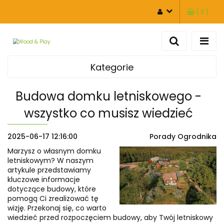
(
0
)
ZALOGUJ SIĘ
ZAREJESTRUJ SIĘ
DODAJ ZGŁOSZENIE
Kategorie
Budowa domku letniskowego -
wszystko co musisz wiedzieć
2025-06-17 12:16:00
Porady Ogrodnika
Marzysz o własnym domku
letniskowym? W naszym
artykule przedstawiamy
kluczowe informacje
dotyczące budowy, które
pomogą Ci zrealizować tę
wizję. Przekonaj się, co warto
wiedzieć przed rozpoczęciem budowy, aby Twój letniskowy