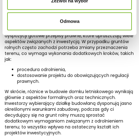
Zezwól na wybór
Natomiast dla działek rolnych brak takich ustalonych
parametrów może skutkować koniecznością dodatkowych
uzgodnień z urzędami, co znacząco komplikuje cały proces
budowy.
Odmowa
Osoby decydujące się na zakup działki budowlanej mają do
dyspozycji gotowe przepisy prawne, które upraszczają wiele
aspektów związanych z inwestycją. W przypadku gruntów
rolnych często zachodzi potrzeba zmiany przeznaczenia
terenu, co wymaga wykonania dodatkowych kroków, takich
jak:
procedura odrolnienia,
dostosowanie projektu do obowiązujących regulacji
prawnych.
W skrócie, różnice w budowie domku letniskowego wynikają
głównie z aspektów formalnych oraz technicznych.
Inwestorzy wybierający działkę budowlaną dysponują jasno
określonymi warunkami zabudowy, podczas gdy ci
decydujący się na grunt rolny muszą sprostać
dodatkowym wymaganiom związanym z odrolnieniem
terenu; to wszystko wpływa na ostateczny kształt ich
projektów inwestycyjnych.