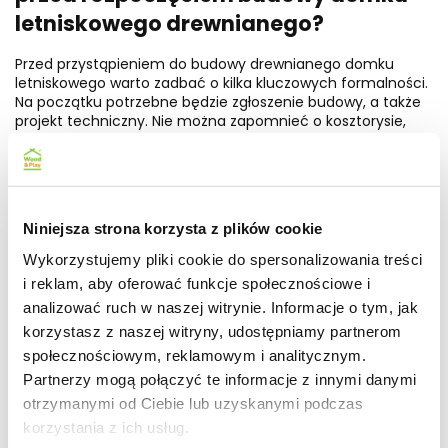
letniskowego drewnianego?
Przed przystąpieniem do budowy drewnianego domku
letniskowego warto zadbać o kilka kluczowych formalności.
Na początku potrzebne będzie zgłoszenie budowy, a także
projekt techniczny. Nie można zapomnieć o kosztorysie,
który jest niezbędnym dokumentem w tym procesie.
Dodatkowo, konieczne jest uzyskanie poświadczenia o
prawie do dysponowania nieruchomością, co potwierdza
legalność korzystania z działki.
Niniejsza strona korzysta z plików cookie
Ważnym krokiem jest również wykonanie geodezyjnej
inwentaryzacji terenu. Dzięki temu można precyzyjnie
Wykorzystujemy pliki cookie do spersonalizowania treści
określić granice działki i przygotować odpowiednią
i reklam, aby oferować funkcje społecznościowe i
dokumentację. Warto zastanowić się nad wykorzystaniem
technologii szkieletowej, ponieważ pozwala ona na
analizować ruch w naszej witrynie. Informacje o tym, jak
budowanie bez potrzeby ubiegania się o pozwolenie, co
korzystasz z naszej witryny, udostępniamy partnerom
znacznie upraszcza cały proces.
społecznościowym, reklamowym i analitycznym.
Realizacja tych formalności ma na celu zapewnienie
Partnerzy mogą połączyć te informacje z innymi danymi
zgodności z przepisami prawa budowlanego oraz
otrzymanymi od Ciebie lub uzyskanymi podczas
przyspieszenie rozpoczęcia inwestycji, co może okazać się
korzystania z ich usług.
niezwykle korzystne dla przyszłych właścicieli domku.