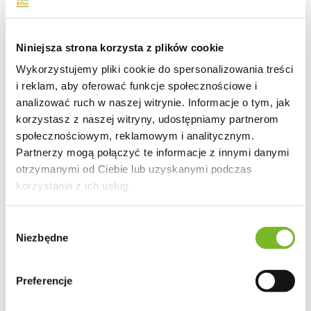
konstrukcję budynku przed szkodliwym działaniem wilgoci.
Jak wentylacja mechaniczna
Niniejsza strona korzysta z plików cookie
poprawia jakość powietrza w domku
Wykorzystujemy pliki cookie do spersonalizowania treści
letniskowym?
i reklam, aby oferować funkcje społecznościowe i
analizować ruch w naszej witrynie. Informacje o tym, jak
System wentylacji mechanicznej w domku letniskowym
korzystasz z naszej witryny, udostępniamy partnerom
znacząco podnosi jakość wymiany powietrza. Dzięki
zastosowaniu wentylatorów wyciągowych oraz
społecznościowym, reklamowym i analitycznym.
odpowiednio zaprojektowanych przewodów, możemy
Partnerzy mogą połączyć te informacje z innymi danymi
precyzyjnie zarządzać przepływem powietrza. Te
otrzymanymi od Ciebie lub uzyskanymi podczas
innowacyjne urządzenia skutecznie filtrują alergeny i
eliminują zanieczyszczenia, co pozwala na zmniejszenie ich
korzystania z ich usług.
stężenia nawet o 20-30%.
Możliwość regulacji mocy wentylatora daje nam
Wybór
elastyczność dostosowania intensywności przepływu do
Niezbędne
zgody
bieżących potrzeb. Taki system zapewnia optymalny
mikroklimat niezależnie od panujących warunków
atmosferycznych. Warto dodać, że badania wykazują, iż
Preferencje
rozwiązania z wentylacją mechaniczną mogą zwiększyć
efektywność wymiany powietrza o około 30-40% w