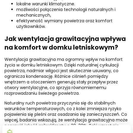
lokalne warunki klimatyczne.
możliwości połączenia technologii naturalnych i
mechanicznych,
efektywność wymiany powietrza oraz komfort
użytkowników.
Jak wentylacja grawitacyjna wpływa
na komfort w domku letniskowym?
Wentylacja grawitacyjna ma ogromny wpływ na komfort
życia w domku letniskowym. Dzięki naturalnej cyrkulacji
powietrza, nadmiar wilgoci jest skutecznie usuwany, co
ogranicza kondensację. Różnice ciśnień pomiędzy
wnętrzem a otoczeniem generują stały przepływ przez
otwory wentylacyjne, co sprzyja równomiernemu
rozprowadzaniu świeżego powietrza.
Naturalny ruch powietrza przyczynia się do stabilnych
warunków temperaturowych, co z kolei zmniejsza ryzyko
pojawienia się pleśni oraz osadzania się zanieczyszczeń. Co
więcej, badania wskazują, że wentylacja grawitacyjna może
poprawić jakość mikroklimatu o 20-30%. Taki wzrost nie
tylko zwiększa komfort mieszkańców, ale także chroni