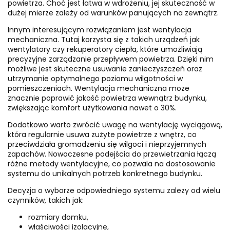
powietrza. Choć jest łatwa w wdrożeniu, jej skuteczność w
dużej mierze zależy od warunków panujących na zewnątrz.
Innym interesującym rozwiązaniem jest wentylacja
mechaniczna. Tutaj korzysta się z takich urządzeń jak
wentylatory czy rekuperatory ciepła, które umożliwiają
precyzyjne zarządzanie przepływem powietrza. Dzięki nim
możliwe jest skuteczne usuwanie zanieczyszczeń oraz
utrzymanie optymalnego poziomu wilgotności w
pomieszczeniach. Wentylacja mechaniczna może
znacznie poprawić jakość powietrza wewnątrz budynku,
zwiększając komfort użytkowania nawet o 30%.
Dodatkowo warto zwrócić uwagę na wentylację wyciągową,
która regularnie usuwa zużyte powietrze z wnętrz, co
przeciwdziała gromadzeniu się wilgoci i nieprzyjemnych
zapachów. Nowoczesne podejścia do przewietrzania łączą
różne metody wentylacyjne, co pozwala na dostosowanie
systemu do unikalnych potrzeb konkretnego budynku.
Decyzja o wyborze odpowiedniego systemu zależy od wielu
czynników, takich jak:
rozmiary domku,
właściwości izolacyjne,