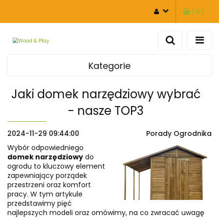
(
0
)
ZALOGUJ SIĘ
ZAREJESTRUJ SIĘ
DODAJ ZGŁOSZENIE
Kategorie
Jaki domek narzędziowy wybrać
- nasze TOP3
2024-11-29 09:44:00
Porady Ogrodnika
Wybór odpowiedniego
domek narzędziowy
do
ogrodu to kluczowy element
zapewniający porządek
przestrzeni oraz komfort
pracy. W tym artykule
przedstawimy pięć
najlepszych modeli oraz omówimy, na co zwracać uwagę