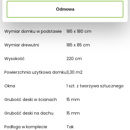
Dane techniczne
Parametr
Odmowa
Wymiary zewnętrzne
278 x 190 cm
Wymiar domku w podstawie
185 x 180 cm
Wymiar drewutni
185 x 85 cm
Wysokość
220 cm
Powierzchnia użytkowa domku
3,30 m2
Okna
1 szt. z tworzywa sztucznego
Grubość deski w ścianach
15 mm
Grubość deski na dachu
15 mm
Podłoga w komplecie
Tak