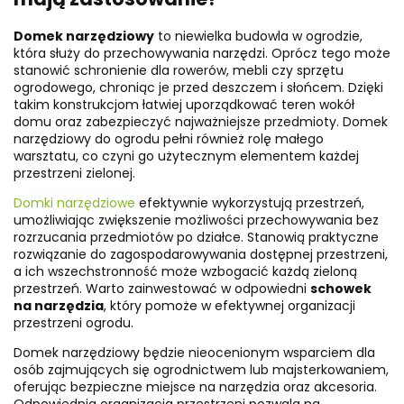
Domek narzędziowy
to niewielka budowla w ogrodzie,
która służy do przechowywania narzędzi. Oprócz tego może
stanowić schronienie dla rowerów, mebli czy sprzętu
ogrodowego, chroniąc je przed deszczem i słońcem. Dzięki
takim konstrukcjom łatwiej uporządkować teren wokół
domu oraz zabezpieczyć najważniejsze przedmioty. Domek
narzędziowy do ogrodu pełni również rolę małego
warsztatu, co czyni go użytecznym elementem każdej
przestrzeni zielonej.
Domki narzędziowe
efektywnie wykorzystują przestrzeń,
umożliwiając zwiększenie możliwości przechowywania bez
rozrzucania przedmiotów po działce. Stanowią praktyczne
rozwiązanie do zagospodarowywania dostępnej przestrzeni,
a ich wszechstronność może wzbogacić każdą zieloną
przestrzeń. Warto zainwestować w odpowiedni
schowek
na narzędzia
, który pomoże w efektywnej organizacji
przestrzeni ogrodu.
Domek narzędziowy będzie nieocenionym wsparciem dla
osób zajmujących się ogrodnictwem lub majsterkowaniem,
oferując bezpieczne miejsce na narzędzia oraz akcesoria.
Odpowiednia organizacja przestrzeni pozwala na