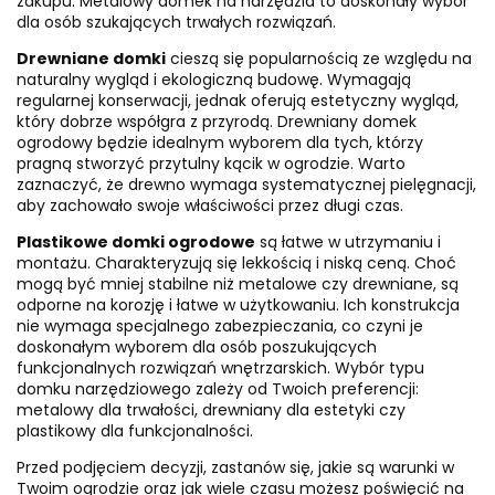
zakupu. Metalowy domek na narzędzia to doskonały wybór
dla osób szukających trwałych rozwiązań.
Drewniane domki
cieszą się popularnością ze względu na
naturalny wygląd i ekologiczną budowę. Wymagają
regularnej konserwacji, jednak oferują estetyczny wygląd,
który dobrze współgra z przyrodą. Drewniany domek
ogrodowy będzie idealnym wyborem dla tych, którzy
pragną stworzyć przytulny kącik w ogrodzie. Warto
zaznaczyć, że drewno wymaga systematycznej pielęgnacji,
aby zachowało swoje właściwości przez długi czas.
Plastikowe domki ogrodowe
są łatwe w utrzymaniu i
montażu. Charakteryzują się lekkością i niską ceną. Choć
mogą być mniej stabilne niż metalowe czy drewniane, są
odporne na korozję i łatwe w użytkowaniu. Ich konstrukcja
nie wymaga specjalnego zabezpieczania, co czyni je
doskonałym wyborem dla osób poszukujących
funkcjonalnych rozwiązań wnętrzarskich. Wybór typu
domku narzędziowego zależy od Twoich preferencji:
metalowy dla trwałości, drewniany dla estetyki czy
plastikowy dla funkcjonalności.
Przed podjęciem decyzji, zastanów się, jakie są warunki w
Twoim ogrodzie oraz jak wiele czasu możesz poświęcić na