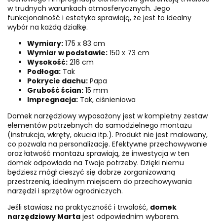
w trudnych warunkach atmosferycznych. Jego
funkcjonalność i estetyka sprawiają, że jest to idealny
wybór na każdą działkę.
Wymiary:
175 x 83 cm
Wymiar w podstawie:
150 x 73 cm
Wysokość:
216 cm
Podłoga:
Tak
Pokrycie dachu:
Papa
Grubość ścian:
15 mm
Impregnacja:
Tak, ciśnieniowa
Domek narzędziowy wyposażony jest w kompletny zestaw
elementów potrzebnych do samodzielnego montażu
(instrukcja, wkręty, okucia itp.). Produkt nie jest malowany,
co pozwala na personalizację. Efektywne przechowywanie
oraz łatwość montażu sprawiają, że inwestycja w ten
domek odpowiada na Twoje potrzeby. Dzięki niemu
będziesz mógł cieszyć się dobrze zorganizowaną
przestrzenią, idealnym miejscem do przechowywania
narzędzi i sprzętów ogrodniczych.
Jeśli stawiasz na praktyczność i trwałość,
domek
narzędziowy Marta
jest odpowiednim wyborem.