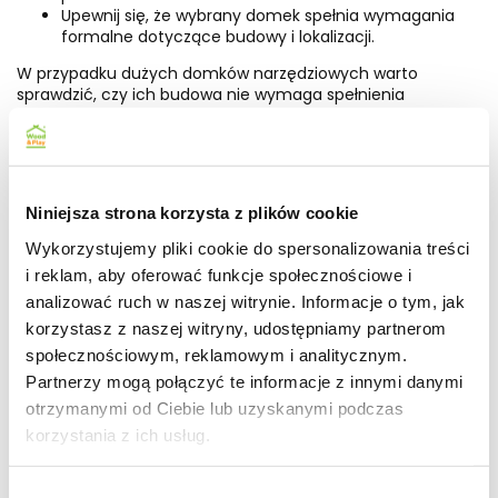
Upewnij się, że wybrany domek spełnia wymagania
formalne dotyczące budowy i lokalizacji.
W przypadku dużych domków narzędziowych warto
sprawdzić, czy ich budowa nie wymaga spełnienia
specjalnych norm. Dlatego wybór i odpowiednie
umiejscowienie powinny być priorytetowe, aby uniknąć
problemów z sąsiadami oraz urzędami. Pamiętaj również o
wygodnym dostępie do wnętrza domku oraz przestrzeni
wokół niego, co jest niezwykle ważne podczas pracy.
Niniejsza strona korzysta z plików cookie
Domek na narzędzia - jakie cechy
Wykorzystujemy pliki cookie do spersonalizowania treści
powinien mieć idealny model?
i reklam, aby oferować funkcje społecznościowe i
analizować ruch w naszej witrynie. Informacje o tym, jak
Przy wyborze idealnego domku narzędziowego kluczowa
korzystasz z naszej witryny, udostępniamy partnerom
jest jego
trwałość
. Solidna konstrukcja oraz wysokiej jakości
społecznościowym, reklamowym i analitycznym.
materiały zapewnią długotrwałe użytkowanie, co jest
Partnerzy mogą połączyć te informacje z innymi danymi
istotne w zmiennych warunkach atmosferycznych. Na
jakość domku wpływa również wentylacja, która zapobiega
otrzymanymi od Ciebie lub uzyskanymi podczas
gromadzeniu się wilgoci, mogącej uszkodzić metalowe
korzystania z ich usług.
narzędzia. Dlatego warto zwrócić uwagę na wentylację
poprzez wywietrzniki czy okna, aby Twój schowek na
narzędzia był
funkcjonalny
i bezpieczny.
Wybór