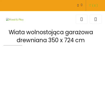
(
0
)
ZALOGUJ SIĘ
ZAREJESTRUJ SIĘ
DODAJ ZGŁOSZENIE
Wiata wolnostojąca garażowa
drewniana 350 x 724 cm