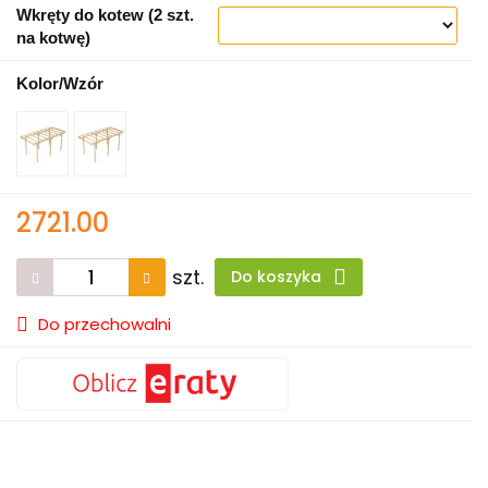
Wkręty do kotew (2 szt.
na kotwę)
Kolor/Wzór
2721.00
szt.
Do koszyka
Do przechowalni