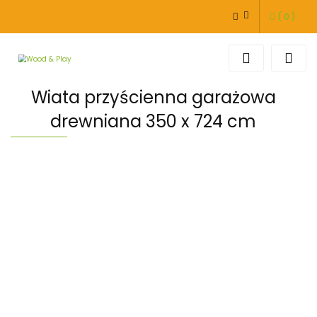
(
0
)
ZALOGUJ SIĘ
ZAREJESTRUJ SIĘ
DODAJ ZGŁOSZENIE
Wiata przyścienna garażowa
drewniana 350 x 724 cm