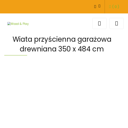
(
0
)
ZALOGUJ SIĘ
ZAREJESTRUJ SIĘ
DODAJ ZGŁOSZENIE
Wiata przyścienna garażowa
drewniana 350 x 484 cm