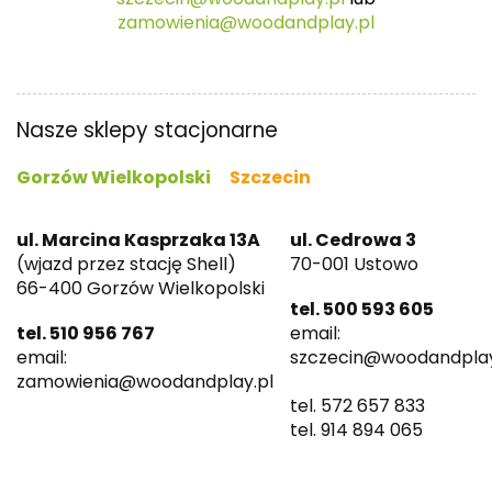
zamowienia@woodandplay.pl
Nasze sklepy stacjonarne
Gorzów Wielkopolski
Szczecin
ul. Marcina Kasprzaka 13A
ul. Cedrowa 3
(wjazd przez stację Shell)
70-001 Ustowo
66-400 Gorzów Wielkopolski
tel. 500 593 605
tel. 510 956 767
email:
email:
szczecin@woodandplay
zamowienia@woodandplay.pl
tel. 572 657 833
tel. 914 894 065