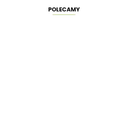
POLECAMY
Domek zabaw
Borys z huśtawką i
piaskownicą
3498.00
Domek Ogrodowy narzędziowy