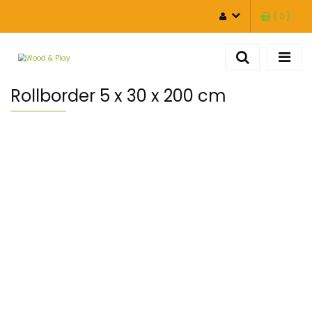
(
0
)
ZALOGUJ SIĘ
ZAREJESTRUJ SIĘ
DODAJ ZGŁOSZENIE
Rollborder 5 x 30 x 200 cm