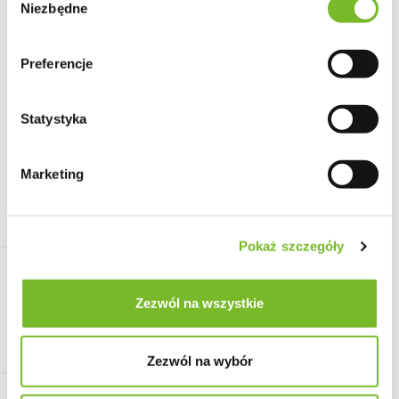
Niezbędne
zgody
Preferencje
Statystyka
Symbol:
13039/B
Marketing
Rollborder 5 x 30 x 200 cm to praktyczny produkt do
ogrodu lub zabudowy, łączący trwałość wykonania z
funkcjonalnym zastosowaniem na co dzień.
Pokaż szczegóły
44.99
Zezwól na wszystkie
szt.
Do koszyka
Do przechowalni
Zezwól na wybór