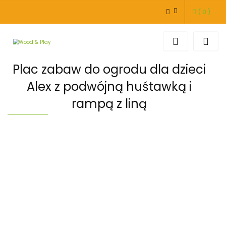
(
0
)
ZALOGUJ SIĘ
ZAREJESTRUJ SIĘ
DODAJ ZGŁOSZENIE
Plac zabaw do ogrodu dla dzieci
Alex z podwójną huśtawką i
rampą z liną