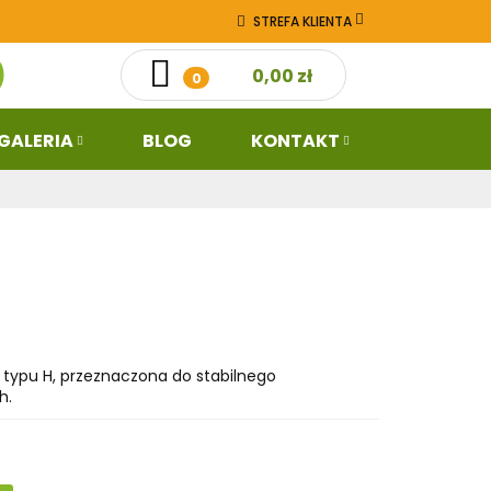
STREFA KLIENTA
ż
Galeria
0,00 zł
ZALOGUJ SIĘ
0
ZAREJESTRUJ SIĘ
DODAJ ZGŁOSZENIE
GALERIA
BLOG
KONTAKT
typu H, przeznaczona do stabilnego
h.