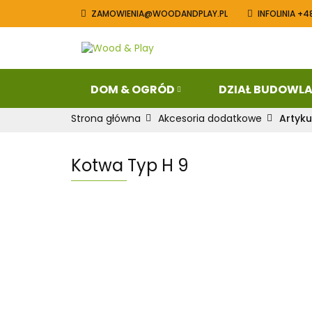
ZAMOWIENIA@WOODANDPLAY.PL
INFOLINIA +4
Dom & Ogród
Blog
Konta
DOM & OGRÓD
DZIAŁ BUDOWL
Strona główna
Akcesoria dodatkowe
Artyk
Kotwa Typ H 9