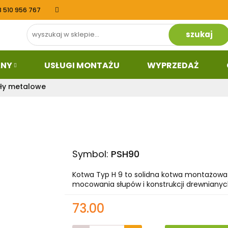
8 510 956 767
Dział budowlany
Usługi Montażu
Wyprzeda
kt
ANY
USŁUGI MONTAŻU
WYPRZEDAŻ
uły metalowe
Symbol:
PSH90
Kotwa Typ H 9 to solidna kotwa montażowa 
mocowania słupów i konstrukcji drewnianyc
73.00