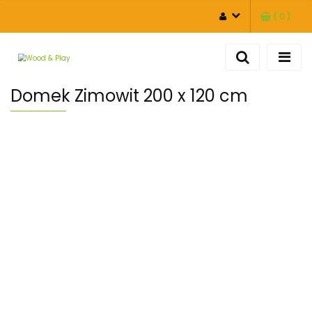
(
0
)
ZALOGUJ SIĘ
ZAREJESTRUJ SIĘ
DODAJ ZGŁOSZENIE
Domek Zimowit 200 x 120 cm