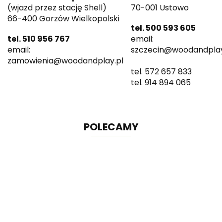
(wjazd przez stację Shell)
70-001 Ustowo
66-400 Gorzów Wielkopolski
tel. 500 593 605
tel. 510 956 767
email:
email:
szczecin@woodandplay
zamowienia@woodandplay.pl
tel. 572 657 833
tel. 914 894 065
POLECAMY