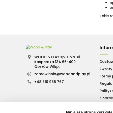
o
o
Takie r
Infor
WOOD & PLAY sp. z o.o. ul.
Dosta
Kasprzaka 13A 66-400
Gorzów Wlkp.
Zwroty 
zamowienia@woodandplay.pl
Formy 
+48 510 956 767
Regula
Polityk
Charak
Niniejsza strona korzysta