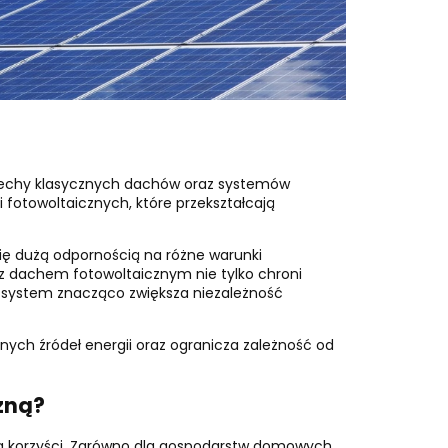
 cechy klasycznych dachów oraz systemów
otowoltaicznych, które przekształcają
się dużą odpornością na różne warunki
z dachem fotowoltaicznym nie tylko chroni
i system znacząco zwiększa niezależność
ych źródeł energii oraz ogranicza zależność od
czną?
reg korzyści. Zarówno dla gospodarstw domowych,