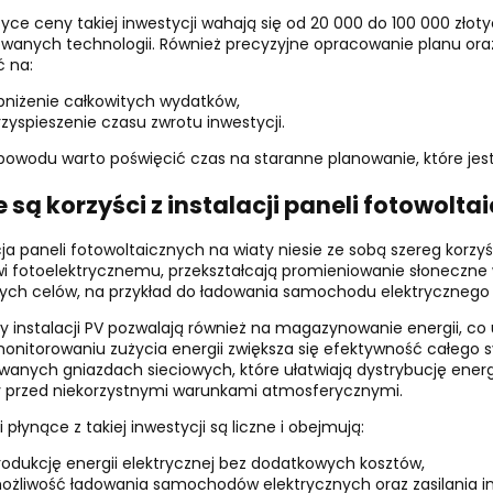
yce ceny takiej inwestycji wahają się od 20 000 do 100 000 złoty
wanych technologii. Również precyzyjne opracowanie planu or
 na:
bniżenie całkowitych wydatków,
rzyspieszenie czasu zwrotu inwestycji.
powodu warto poświęcić czas na staranne planowanie, które jes
 są korzyści z instalacji paneli fotowolt
cja paneli fotowoltaicznych na wiaty niesie ze sobą szereg korzyś
i fotoelektrycznemu, przekształcają promieniowanie słoneczn
ych celów, na przykład do ładowania samochodu elektrycznego lu
 instalacji PV pozwalają również na magazynowanie energii, co
monitorowaniu zużycia energii zwiększa się efektywność całego
anych gniazdach sieciowych, które ułatwiają dystrybucję energii.
 przed niekorzystnymi warunkami atmosferycznymi.
 płynące z takiej inwestycji są liczne i obejmują:
rodukcję energii elektrycznej bez dodatkowych kosztów,
ożliwość ładowania samochodów elektrycznych oraz zasilania i