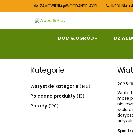
ZAMOWIENIA@WOODANDPLAY.PL
INFOLINIA +
Dom & Ogród
Blog
Konta
DOM & OGRÓD
DZIAŁ 
Kategorie
Wiat
2025-10
Wszystkie kategorie
(146)
Wiata f
Polecane produkty
(19)
może pr
nią inw
Porady
(120)
wielu c
dotyczą
artykułu
Spis tr