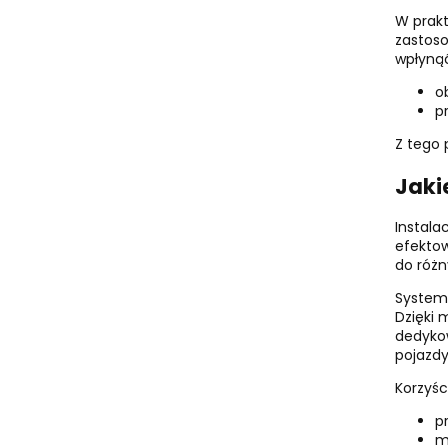
W prakt
zastoso
wpłynąć
o
p
Z tego 
Jakie
Instala
efektow
do różn
Systemy
Dzięki 
dedykow
pojazdy
Korzyści
p
m