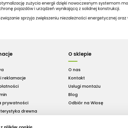
ptymalizację zużycia energii dzięki nowoczesnym systemom mo
chronę pojazdów i urządzeń wynikającą z solidnej konstrukcji.
ozwiązanie sprzyja zwiększeniu niezależności energetycznej oraz 
macje
O sklepie
wa
O nas
i reklamacje
Kontakt
płatności
Usługi montażu
min
Blog
a prywatności
Odbiór na Wiosę
terystyka drewna
 z plików cookie