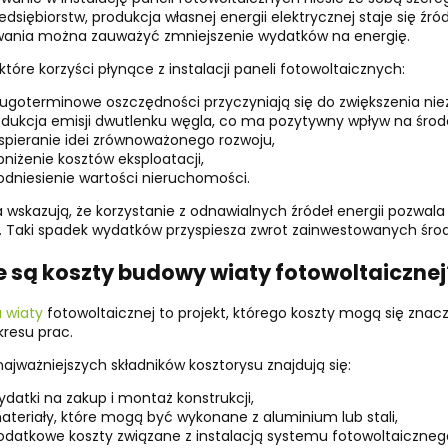
rzedsiębiorstw, produkcja własnej energii elektrycznej staje się 
wania można zauważyć zmniejszenie wydatków na energię.
które korzyści płynące z instalacji paneli fotowoltaicznych:
ługoterminowe oszczędności przyczyniają się do zwiększenia nie
edukcja emisji dwutlenku węgla, co ma pozytywny wpływ na środ
spieranie idei zrównoważonego rozwoju,
bniżenie kosztów eksploatacji,
odniesienie wartości nieruchomości.
 wskazują, że korzystanie z odnawialnych źródeł energii pozwa
. Taki spadek wydatków przyspiesza zwrot zainwestowanych śro
e są koszty budowy wiaty fotowoltaicznej
 wiaty
fotowoltaicznej to projekt, którego koszty mogą się znac
kresu prac.
ajważniejszych składników kosztorysu znajdują się:
ydatki na zakup i montaż konstrukcji,
ateriały, które mogą być wykonane z aluminium lub stali,
odatkowe koszty związane z instalacją systemu fotowoltaiczneg