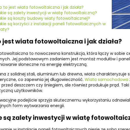
 to jest wiata fotowoltaiczna i jak działa?
akie są zalety inwestycji w wiatę fotowoltaiczną?
akie są koszty budowy wiaty fotowoltaicznej?
kie są korzyści z instalacji paneli fotowoltaicznych w
iaty?
 jest wiata fotowoltaiczna i jak działa?
otowoltaiczna to nowoczesna konstrukcja, która łączy w sobie
ych. Jej podstawowym zadaniem jest montaż modułów i paneli f
iowanie słoneczne na energię elektryczną.
a z solidnej stali, aluminium lub drewna, wiata charakteryzuje 
ryczne, co zapewnia jej długowieczność.
Wiata samochodowa
 przed deszczem czy śniegiem, ale również produkuje prąd. Tak
tyczną użytkowników.
wacyjne podejście sprzyja skutecznemu wykorzystaniu odnawialn
jnych form wytwarzania energii.
e są zalety inwestycji w wiatę fotowoltai
wanie w instalację paneli fotowoltaicznych niesie ze sobą sze