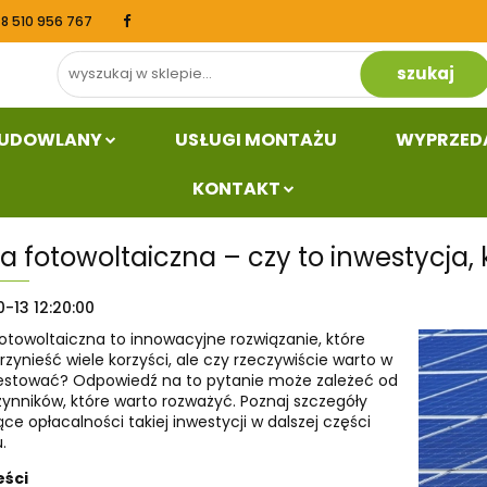
48 510 956 767
Dział budowlany
Usługi Montażu
Wyprzed
kt
BUDOWLANY
USŁUGI MONTAŻU
WYPRZED
KONTAKT
a fotowoltaiczna – czy to inwestycja, 
-13 12:20:00
otowoltaiczna to innowacyjne rozwiązanie, które
zynieść wiele korzyści, ale czy rzeczywiście warto w
estować? Odpowiedź na to pytanie może zależeć od
zynników, które warto rozważyć. Poznaj szczegóły
ce opłacalności takiej inwestycji w dalszej części
.
eści