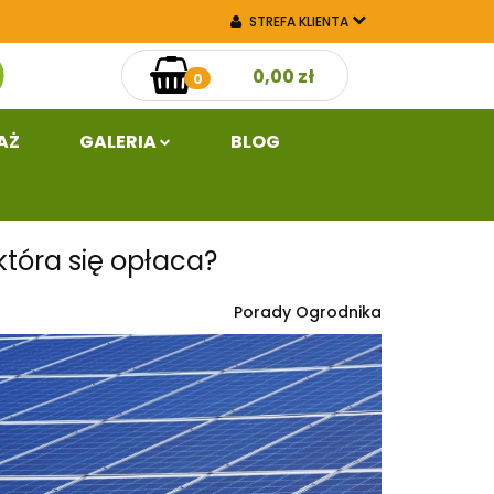
STREFA KLIENTA
aż
Galeria
0,00 zł
ZALOGUJ SIĘ
0
ZAREJESTRUJ SIĘ
DODAJ ZGŁOSZENIE
AŻ
GALERIA
BLOG
która się opłaca?
Porady Ogrodnika