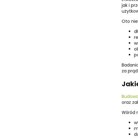
jak i p
użytko
Oto nie
d
r
w
o
p
Badania
za prąd
Jaki
Budowa
oraz za
Wśród n
w
m
d