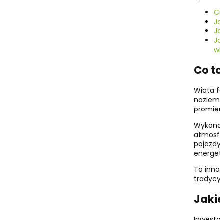
Co
J
J
Ja
w
Co to
Wiata f
naziemn
promien
Wykonan
atmosfe
pojazdy
energe
To inno
tradycy
Jaki
Inwesto