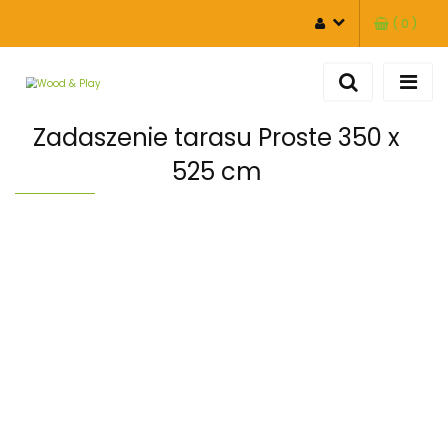
(
0
)
ZALOGUJ SIĘ
ZAREJESTRUJ SIĘ
DODAJ ZGŁOSZENIE
Zadaszenie tarasu Proste 350 x
525 cm