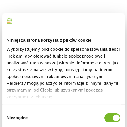
Niniejsza strona korzysta z plików cookie
Wykorzystujemy pliki cookie do spersonalizowania treści
i reklam, aby oferować funkcje społecznościowe i
Zadaszenie tarasu Proste 350 x 525 cm to drewniane
analizować ruch w naszej witrynie. Informacje o tym, jak
zadaszenie o wymiarach 350 x 525 cm, które osłoni taras,
korzystasz z naszej witryny, udostępniamy partnerom
auto lub strefę wejścia przed słońcem i opadami.
społecznościowym, reklamowym i analitycznym.
Partnerzy mogą połączyć te informacje z innymi danymi
Orynnowanie
otrzymanymi od Ciebie lub uzyskanymi podczas
Opierzenie (Gąsiory
korzystania z ich usług.
+ Wiatrownice +
Pasy)
Wybór
Deska
Niezbędne
zgody
wiatrowa/czołowa
sucha 27 x 145 x