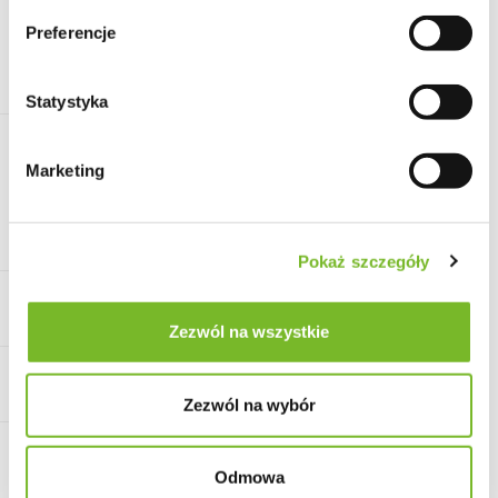
4000 mm
Preferencje
Koszt transportu i termin do
Kurier cała Polska
uzgodnienia
Statystyka
3510.00
Marketing
szt.
Do koszyka
Do przechowalni
Pokaż szczegóły
Zezwól na wszystkie
Zezwól na wybór
Wysyłka w ciągu
3 dni robocze
Odmowa