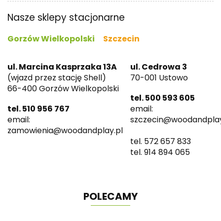
Nasze sklepy stacjonarne
Gorzów Wielkopolski
Szczecin
ul. Marcina Kasprzaka 13A
ul. Cedrowa 3
(wjazd przez stację Shell)
70-001 Ustowo
66-400 Gorzów Wielkopolski
tel. 500 593 605
tel. 510 956 767
email:
email:
szczecin@woodandplay
zamowienia@woodandplay.pl
tel. 572 657 833
tel. 914 894 065
POLECAMY