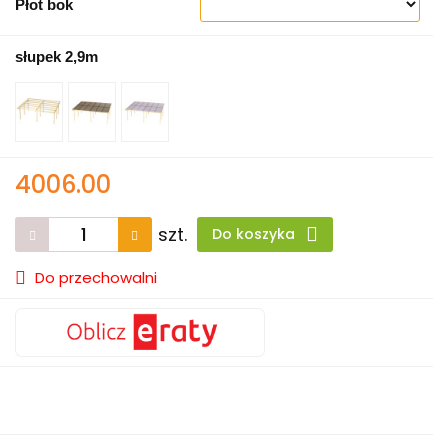
Płot bok
słupek 2,9m
4006.00
szt.
Do koszyka
Do przechowalni