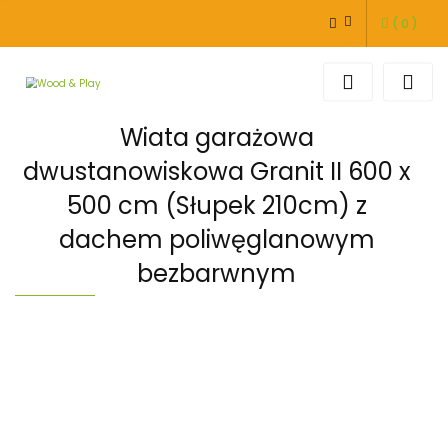
(
0
)
ZALOGUJ SIĘ
ZAREJESTRUJ SIĘ
DODAJ ZGŁOSZENIE
Wiata garażowa
dwustanowiskowa Granit II 600 x
500 cm (Słupek 210cm) z
dachem poliwęglanowym
bezbarwnym