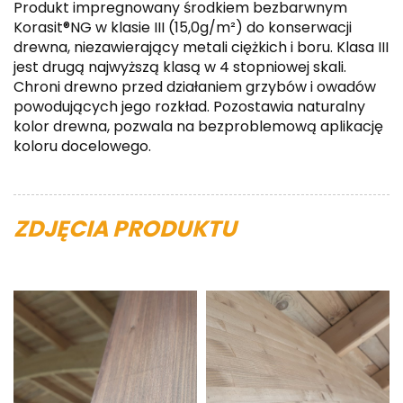
Produkt impregnowany środkiem bezbarwnym
Korasit®NG w klasie III (15,0g/m²) do konserwacji
drewna, niezawierający metali ciężkich i boru. Klasa III
jest drugą najwyższą klasą w 4 stopniowej skali.
Chroni drewno przed działaniem grzybów i owadów
powodujących jego rozkład. Pozostawia naturalny
kolor drewna, pozwala na bezproblemową aplikację
koloru docelowego.
ZDJĘCIA PRODUKTU