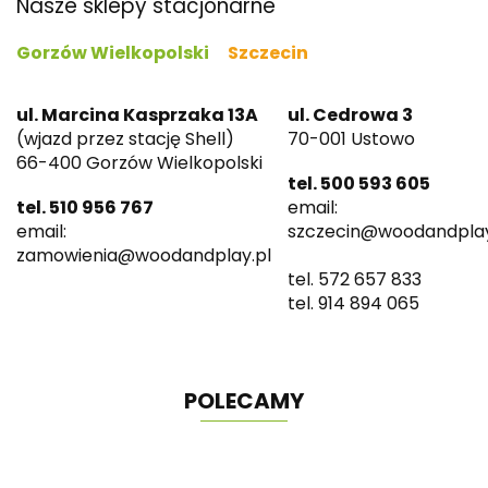
Nasze sklepy stacjonarne
Gorzów Wielkopolski
Szczecin
ul. Marcina Kasprzaka 13A
ul. Cedrowa 3
(wjazd przez stację Shell)
70-001 Ustowo
66-400 Gorzów Wielkopolski
tel. 500 593 605
tel. 510 956 767
email:
email:
szczecin@woodandplay
zamowienia@woodandplay.pl
tel. 572 657 833
tel. 914 894 065
POLECAMY