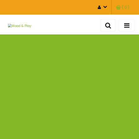
(
0
)
ZALOGUJ SIĘ
ZAREJESTRUJ SIĘ
DODAJ ZGŁOSZENIE