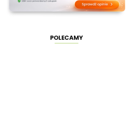
POLECAMY
Domek zabaw
Borys z huśtawką i