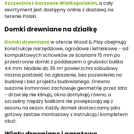
Szczecinie
i
Gorzowie Wielkopolskim
, a cały
asortyment jest dostępny online z dostawą na
terenie Polski.
Domki drewniane na działkę
Domki drewniane
w ofercie Wood & Play obejmują
konstrukcje narzędziowe, ogrodowe i letniskowe - od
kompaktowych schowków ze ścianami 15 mm po
przestronne domki z poddaszem o grubości balika
44 mm. Modele do 35 m² powierzchni zabudowy
można postawić na zgłoszenie, bez pozwolenia na
budowę i bez projektu budowlanego. Drewno
suszone komorowo zachowuje geometrię przez lata
- drzwi się nie klinują, okna domykają równo, a
szczeliny między balikami nie powiększają się z
sezonu na sezon. Każdy domek dostarczamy jako
gotowy zestaw montażowy z instrukcją i kompletem
okuć.
Wiaty drewniane i garażowe