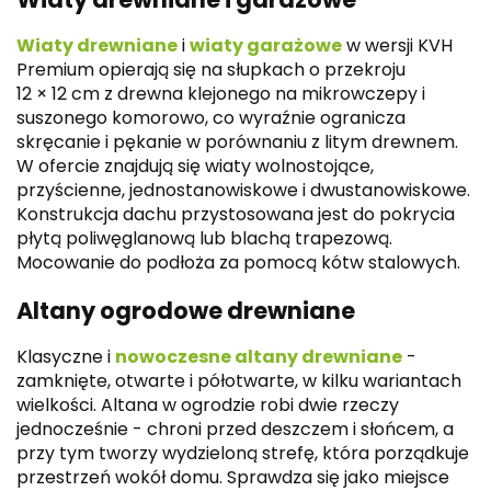
Wiaty drewniane
i
wiaty garażowe
w wersji KVH
Premium opierają się na słupkach o przekroju
12 × 12 cm z drewna klejonego na mikrowczepy i
suszonego komorowo, co wyraźnie ogranicza
skręcanie i pękanie w porównaniu z litym drewnem.
W ofercie znajdują się wiaty wolnostojące,
przyścienne, jednostanowiskowe i dwustanowiskowe.
Konstrukcja dachu przystosowana jest do pokrycia
płytą poliwęglanową lub blachą trapezową.
Mocowanie do podłoża za pomocą kótw stalowych.
Altany ogrodowe drewniane
Klasyczne i
nowoczesne altany drewniane
-
zamknięte, otwarte i półotwarte, w kilku wariantach
wielkości. Altana w ogrodzie robi dwie rzeczy
jednocześnie - chroni przed deszczem i słońcem, a
przy tym tworzy wydzieloną strefę, która porządkuje
przestrzeń wokół domu. Sprawdza się jako miejsce