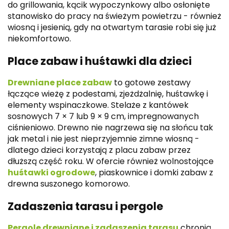
do grillowania, kącik wypoczynkowy albo osłonięte
stanowisko do pracy na świeżym powietrzu - również
wiosną i jesienią, gdy na otwartym tarasie robi się już
niekomfortowo.
Place zabaw i huśtawki dla dzieci
Drewniane place zabaw
to gotowe zestawy
łączące wieżę z podestami, zjeżdżalnię, huśtawkę i
elementy wspinaczkowe. Stelaże z kantówek
sosnowych 7 × 7 lub 9 × 9 cm, impregnowanych
ciśnieniowo. Drewno nie nagrzewa się na słońcu tak
jak metal i nie jest nieprzyjemnie zimne wiosną -
dlatego dzieci korzystają z placu zabaw przez
dłuższą część roku. W ofercie również wolnostojące
huśtawki ogrodowe
, piaskownice i domki zabaw z
drewna suszonego komorowo.
Zadaszenia tarasu i pergole
Pergole drewniane i zadaszenia tarasu
chronią