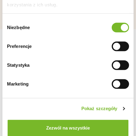
korzystania z ich usług.
Wybór
Niezbędne
zgody
Preferencje
SZYBKA WYSYŁKA
wiele opcji do wyboru
Statystyka
Marketing
BEZPIECZNE ZAKUPY
certyfikat SSL
Pokaż szczegóły
Zezwól na wszystkie
14 DNI NA WYMIANĘ