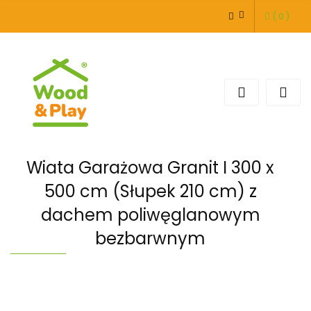
(
0
)
ZALOGUJ SIĘ
ZAREJESTRUJ SIĘ
DODAJ ZGŁOSZENIE
Wiata Garażowa Granit I 300 x
500 cm (Słupek 210 cm) z
dachem poliwęglanowym
bezbarwnym