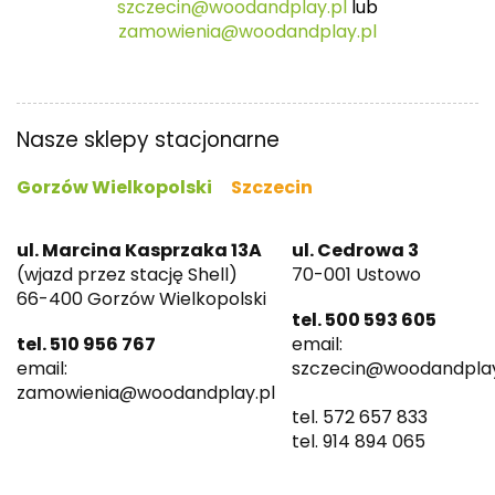
szczecin@woodandplay.pl
lub
zamowienia@woodandplay.pl
Nasze sklepy stacjonarne
Gorzów Wielkopolski
Szczecin
ul. Marcina Kasprzaka 13A
ul. Cedrowa 3
(wjazd przez stację Shell)
70-001 Ustowo
66-400 Gorzów Wielkopolski
tel. 500 593 605
tel. 510 956 767
email:
email:
szczecin@woodandplay
zamowienia@woodandplay.pl
tel. 572 657 833
tel. 914 894 065