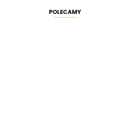
POLECAMY
Domek zabaw
Borys z huśtawką i
piaskownicą
3498.00
Domek Ogrodowy narzędziowy