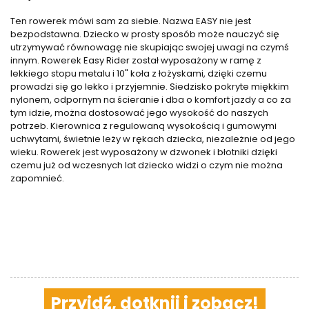
Ten rowerek mówi sam za siebie. Nazwa EASY nie jest
bezpodstawna. Dziecko w prosty sposób może nauczyć się
utrzymywać równowagę nie skupiając swojej uwagi na czymś
innym. Rowerek Easy Rider został wyposażony w ramę z
lekkiego stopu metalu i 10" koła z łożyskami, dzięki czemu
prowadzi się go lekko i przyjemnie. Siedzisko pokryte miękkim
nylonem, odpornym na ścieranie i dba o komfort jazdy a co za
tym idzie, można dostosować jego wysokość do naszych
potrzeb. Kierownica z regulowaną wysokością i gumowymi
uchwytami, świetnie leży w rękach dziecka, niezależnie od jego
wieku. Rowerek jest wyposażony w dzwonek i błotniki dzięki
czemu już od wczesnych lat dziecko widzi o czym nie można
zapomnieć.
Przyjdź, dotknij i zobacz!