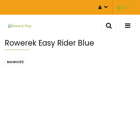
(
0
)
ZALOGUJ SIĘ
ZAREJESTRUJ SIĘ
DODAJ ZGŁOSZENIE
Rowerek Easy Rider Blue
NOWOŚĆ