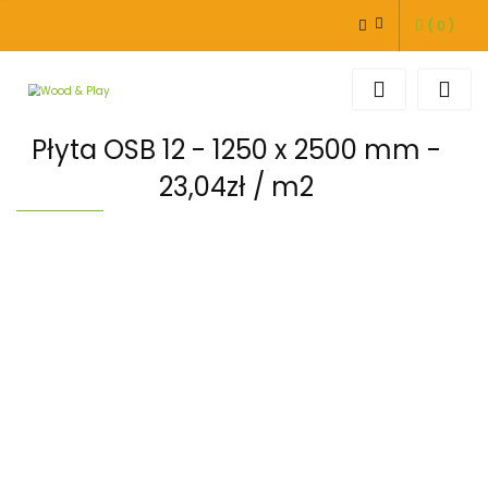
(
0
)
ZALOGUJ SIĘ
ZAREJESTRUJ SIĘ
DODAJ ZGŁOSZENIE
Płyta OSB 12 - 1250 x 2500 mm -
23,04zł / m2