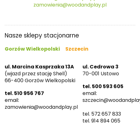
zamowienia@woodandplay.pl
Nasze sklepy stacjonarne
Gorzów Wielkopolski
Szczecin
ul. Marcina Kasprzaka 13A
ul. Cedrowa 3
(wjazd przez stację Shell)
70-001 Ustowo
66-400 Gorzów Wielkopolski
tel. 500 593 605
tel. 510 956 767
email:
email:
szczecin@woodandplay
zamowienia@woodandplay.pl
tel. 572 657 833
tel. 914 894 065