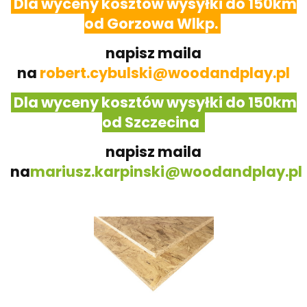
Dla wyceny kosztów wysyłki do 150km
od Gorzowa Wlkp.
napisz maila
na
robert.cybulski@woodandplay.pl
Dla wyceny kosztów wysyłki do 150km
od Szczecina
napisz maila
na
mariusz.karpinski@woodandplay.pl