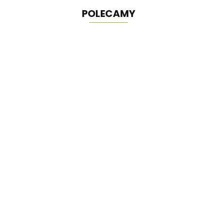
POLECAMY
Domek zabaw
Borys z huśtawką i
piaskownicą
3498.00
Domek Ogrodowy narzędziowy