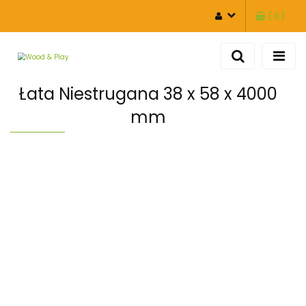
(
0
)
ZALOGUJ SIĘ
ZAREJESTRUJ SIĘ
DODAJ ZGŁOSZENIE
Łata Niestrugana 38 x 58 x 4000
mm