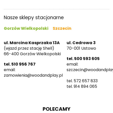
Nasze sklepy stacjonarne
Gorzów Wielkopolski
Szczecin
ul. Marcina Kasprzaka 13A
ul. Cedrowa 3
(wjazd przez stację Shell)
70-001 Ustowo
66-400 Gorzów Wielkopolski
tel. 500 593 605
tel. 510 956 767
email:
email:
szczecin@woodandplay
zamowienia@woodandplay.pl
tel. 572 657 833
tel. 914 894 065
POLECAMY