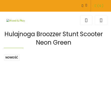
(
0
)
ZALOGUJ SIĘ
ZAREJESTRUJ SIĘ
DODAJ ZGŁOSZENIE
Hulajnoga Broozzer Stunt Scooter
Neon Green
NOWOŚĆ