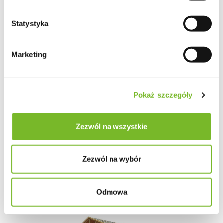
Statystyka
Zadaj pytanie
Pobierz produkt do PDF
Marketing
Więcej informacji: 510 956 767
Pokaż szczegóły
OPIS
Zezwól na wszystkie
DANE TECHNICZNE
Zezwól na wybór
CHARAKTERYSTYKA DREWNA
OPINIE I OCENY (0)
Odmowa