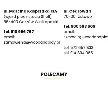
ul. Marcina Kasprzaka 13A
ul. Cedrowa 3
(wjazd przez stację Shell)
70-001 Ustowo
66-400 Gorzów Wielkopolski
tel. 500 593 605
tel. 510 956 767
email:
email:
szczecin@woodandplay
zamowienia@woodandplay.pl
tel. 572 657 833
tel. 914 894 065
POLECAMY