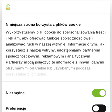
szt.
Do koszyka
Do przechowalni
Niniejsza strona korzysta z plików cookie
Wykorzystujemy pliki cookie do spersonalizowania treści
i reklam, aby oferować funkcje społecznościowe i
analizować ruch w naszej witrynie. Informacje o tym, jak
korzystasz z naszej witryny, udostępniamy partnerom
społecznościowym, reklamowym i analitycznym.
Partnerzy mogą połączyć te informacje z innymi danymi
Informacja pod infolinią lub
Wysyłka w ciągu
na maila
otrzymanymi od Ciebie lub uzyskanymi podczas
korzystania z ich usług.
Kurier cała Polska
0
Wybór
Koszt dostawy do 150km od
Niezbędne
Gorzowa Wlkp. ( +48 510 956
zgody
Dostawa lokalna
767) i Szczecina (+48 797
682 911) ustalany jest
Preferencje
indywidualnie