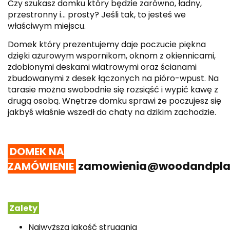
Czy szukasz domku który będzie zarówno, ładny,
przestronny i... prosty? Jeśli tak, to jesteś we
właściwym miejscu.
Domek który prezentujemy daje poczucie piękna
dzięki ażurowym wspornikom, oknom z okiennicami,
zdobionymi deskami wiatrowymi oraz ścianami
zbudowanymi z desek łączonych na pióro-wpust. Na
tarasie można swobodnie się rozsiąść i wypić kawę z
drugą osobą. Wnętrze domku sprawi że poczujesz się
jakbyś właśnie wszedł do chaty na dzikim zachodzie.
DOMEK NA
zamowienia@woodandplay
ZAMÓWIENIE
Zalety
Najwyższa jakość strugania