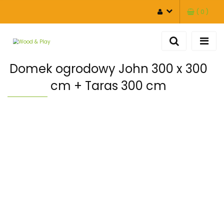
(
0
)
ZALOGUJ SIĘ
ZAREJESTRUJ SIĘ
DODAJ ZGŁOSZENIE
Domek ogrodowy John 300 x 300
cm + Taras 300 cm