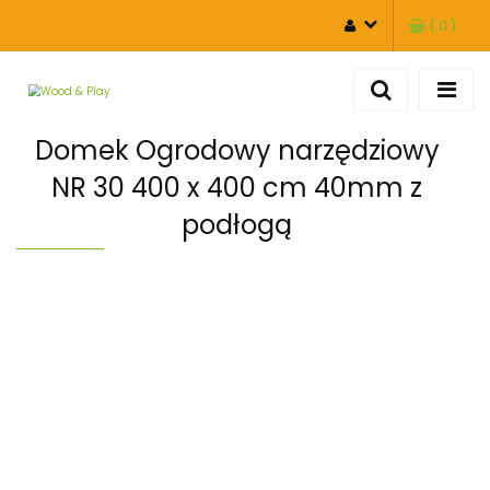
(
0
)
ZALOGUJ SIĘ
ZAREJESTRUJ SIĘ
DODAJ ZGŁOSZENIE
Domek Ogrodowy narzędziowy
NR 30 400 x 400 cm 40mm z
podłogą