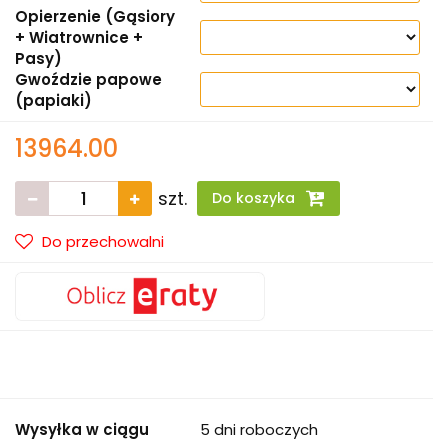
Opierzenie (Gąsiory
+ Wiatrownice +
Pasy)
Gwoździe papowe
(papiaki)
13964.00
szt.
Do koszyka
Do przechowalni
Wysyłka w ciągu
5 dni roboczych