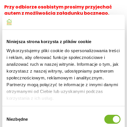
Przy odbiorze osobistym prosimy przyjechać
autem z możliwością załadunku bocznego.
Zalety
Niniejsza strona korzysta z plików cookie
Najwyższa jakość strugania
Fabrycznie kontrolowana dokładność
Wykorzystujemy pliki cookie do spersonalizowania treści
dopasowania
i reklam, aby oferować funkcje społecznościowe i
Domek z podłogą
analizować ruch w naszej witrynie. Informacje o tym, jak
Drewno suszone, charakteryzujące się wysoką
korzystasz z naszej witryny, udostępniamy partnerom
twardością i odpornością na warunki
społecznościowym, reklamowym i analitycznym.
atmosferyczne
Partnerzy mogą połączyć te informacje z innymi danymi
Dzięki szczegółowej instrukcji i prostocie
otrzymanymi od Ciebie lub uzyskanymi podczas
wykonania nie musisz być doświadczonym
korzystania z ich usług.
monterem by złożyć go samemu.
Solidne i grube na 40 mm ściany
Dach dwuspadowy
Wybór
Niezbędne
zgody