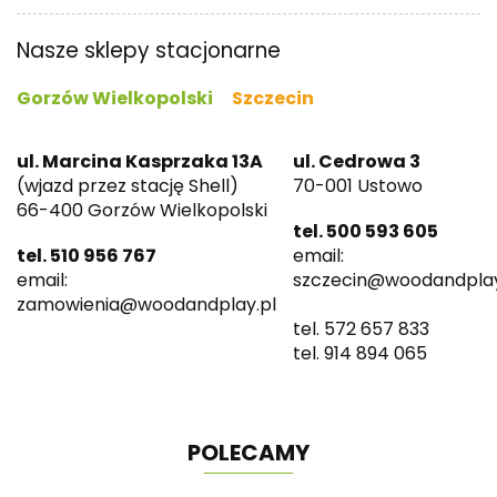
Nasze sklepy stacjonarne
Gorzów Wielkopolski
Szczecin
ul. Marcina Kasprzaka 13A
ul. Cedrowa 3
(wjazd przez stację Shell)
70-001 Ustowo
66-400 Gorzów Wielkopolski
tel. 500 593 605
tel. 510 956 767
email:
email:
szczecin@woodandplay
zamowienia@woodandplay.pl
tel. 572 657 833
tel. 914 894 065
POLECAMY