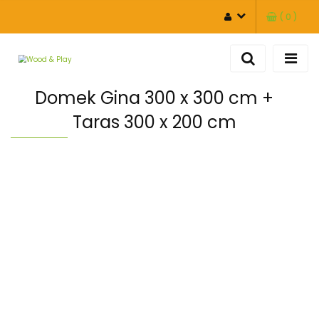
(
0
)
ZALOGUJ SIĘ
ZAREJESTRUJ SIĘ
DODAJ ZGŁOSZENIE
Domek Gina 300 x 300 cm +
Taras 300 x 200 cm