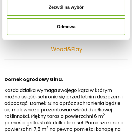
GINA
Zezwól na wybór
Domek ogrodowy 300 x
Odmowa
300 cm + Taras 200 cm
Wood&Play
Domek ogrodowy Gina.
Każda działka wymaga swojego kąta w którym
można usiąść, schronić się przed letnim deszczem i
odpocząć. Domek Gina oprócz schronienia będzie
się malowniczo prezentować wśród działkowej
2
roślinności. Piękny taras o powierzchni 6 m
pomieści grilla, stolik i kilka krzeseł. Pomieszczenie o
2
powierzchni 7,5 m
na pewno pomieści kanapę na