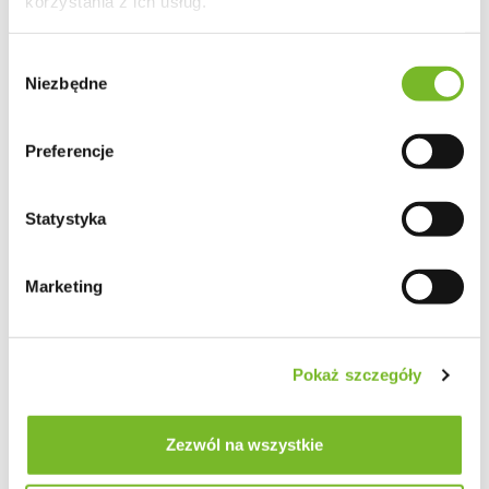
korzystania z ich usług.
Więcej informacji: 510 956 767
Wybór
Niezbędne
zgody
OPIS
DANE TECHNICZNE
Preferencje
CHARAKTERYSTYKA DREWNA
Statystyka
OPINIE I OCENY (2)
Marketing
Pokaż szczegóły
Zezwól na wszystkie