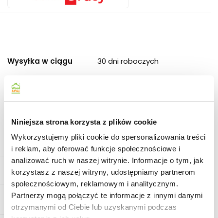
Wysyłka w ciągu
30 dni roboczych
Kurier cała Polska
1580
Koszt dostawy do 150km od
Gorzowa Wlkp. ( +48 510 956
Dostawa lokalna
767) i Szczecina (+48 797
Niniejsza strona korzysta z plików cookie
682 911) ustalany jest
Wykorzystujemy pliki cookie do spersonalizowania treści
indywidualnie
i reklam, aby oferować funkcje społecznościowe i
analizować ruch w naszej witrynie. Informacje o tym, jak
Zadaj pytanie
korzystasz z naszej witryny, udostępniamy partnerom
społecznościowym, reklamowym i analitycznym.
Partnerzy mogą połączyć te informacje z innymi danymi
Pobierz produkt do PDF
otrzymanymi od Ciebie lub uzyskanymi podczas