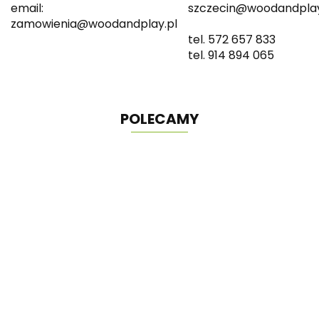
email:
szczecin@woodandplay
zamowienia@woodandplay.pl
tel. 572 657 833
tel. 914 894 065
POLECAMY