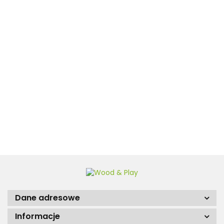
Domek zabaw
Borys z huśtawką i
piaskownicą
3498.00
Domek Ogrodowy narzędziowy
Jeremi 16m2 400x400cm
35mm z podłogą
12450.00
Dane adresowe
Informacje