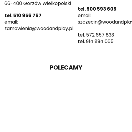
66-400 Gorzów Wielkopolski
tel. 500 593 605
tel. 510 956 767
email:
email:
szczecin@woodandplay
zamowienia@woodandplay.pl
tel. 572 657 833
tel. 914 894 065
POLECAMY