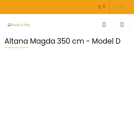
(
0
)
ZALOGUJ SIĘ
ZAREJESTRUJ SIĘ
DODAJ ZGŁOSZENIE
Altana Magda 350 cm - Model D