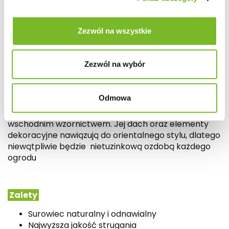
JAPOŃSKA KOI
Zezwól na wszystkie
Altana 250 x 250 cm
Zezwól na wybór
Wood&Play
Odmowa
Altana Japońska Koi
wyróżnia się efektownym
wschodnim wzornictwem. Jej dach oraz elementy
dekoracyjne nawiązują do orientalnego stylu, dlatego
niewątpliwie będzie nietuzinkową ozdobą każdego
ogrodu
Zalety
Surowiec naturalny i odnawialny
Najwyższa jakość strugania