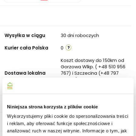
Wysyłka w ciągu
30 dni roboczych
Kurier cała Polska
0
Koszt dostawy do 150km od
Gorzowa Wlkp. ( +48 510 956
Dostawa lokalna
767) i Szczecina (+48 797
682 911) ustalany jest
indywidualnie
Zadaj pytanie
Niniejsza strona korzysta z plików cookie
Wykorzystujemy pliki cookie do spersonalizowania treści
Pobierz produkt do PDF
i reklam, aby oferować funkcje społecznościowe i
analizować ruch w naszej witrynie. Informacje o tym, jak