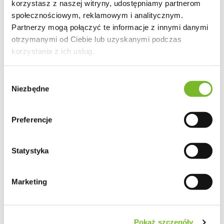
korzystasz z naszej witryny, udostępniamy partnerom
Więcej informacji: 510 956 767
społecznościowym, reklamowym i analitycznym.
Partnerzy mogą połączyć te informacje z innymi danymi
otrzymanymi od Ciebie lub uzyskanymi podczas
OPIS
korzystania z ich usług.
DANE TECHNICZNE
Wybór
MONTAŻ I INSTRUKCJA
Niezbędne
zgody
CHARAKTERYSTYKA DREWNA
Preferencje
OPINIE I OCENY (0)
Statystyka
Marketing
Pokaż szczegóły