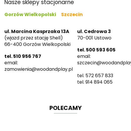
Nasze sklepy stacjonarne
Gorzów Wielkopolski
Szczecin
ul. Marcina Kasprzaka 13A
ul. Cedrowa 3
(wjazd przez stację Shell)
70-001 Ustowo
66-400 Gorzów Wielkopolski
tel. 500 593 605
tel. 510 956 767
email:
email:
szczecin@woodandplay
zamowienia@woodandplay.pl
tel. 572 657 833
tel. 914 894 065
POLECAMY