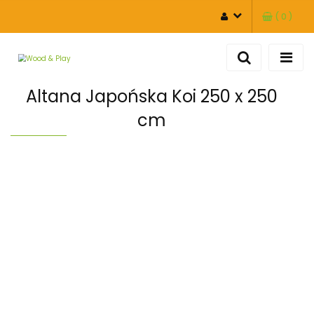
(
0
)
ZALOGUJ SIĘ
ZAREJESTRUJ SIĘ
DODAJ ZGŁOSZENIE
Altana Japońska Koi 250 x 250
cm