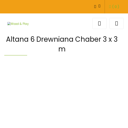
(
0
)
ZALOGUJ SIĘ
ZAREJESTRUJ SIĘ
DODAJ ZGŁOSZENIE
Altana 6 Drewniana Chaber 3 x 3
m