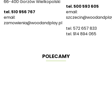
66-400 Gorzów Wielkopolski
tel. 500 593 605
tel. 510 956 767
email:
email:
szczecin@woodandplay
zamowienia@woodandplay.pl
tel. 572 657 833
tel. 914 894 065
POLECAMY