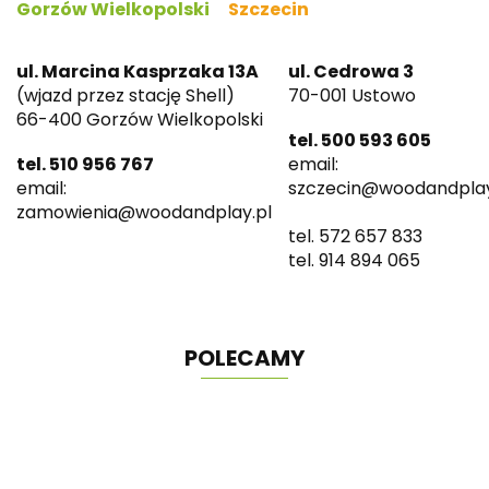
Gorzów Wielkopolski
Szczecin
ul. Marcina Kasprzaka 13A
ul. Cedrowa 3
(wjazd przez stację Shell)
70-001 Ustowo
66-400 Gorzów Wielkopolski
tel. 500 593 605
tel. 510 956 767
email:
email:
szczecin@woodandplay
zamowienia@woodandplay.pl
tel. 572 657 833
tel. 914 894 065
POLECAMY