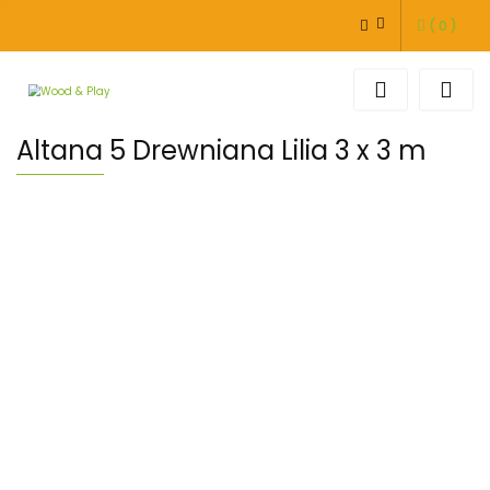
(
0
)
ZALOGUJ SIĘ
ZAREJESTRUJ SIĘ
DODAJ ZGŁOSZENIE
Altana 5 Drewniana Lilia 3 x 3 m