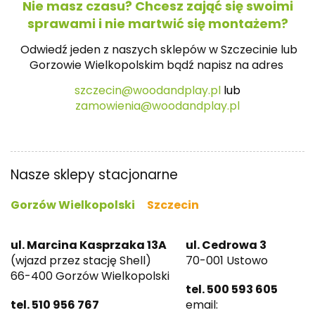
Nie masz czasu? Chcesz zająć się swoimi
sprawami i nie martwić się montażem?
Odwiedź jeden z naszych sklepów w Szczecinie lub
Gorzowie Wielkopolskim bądź napisz na
adres
szczecin@woodandplay.pl
lub
zamowienia@woodandplay.pl
Nasze sklepy stacjonarne
Gorzów Wielkopolski
Szczecin
ul. Marcina Kasprzaka 13A
ul. Cedrowa 3
(wjazd przez stację Shell)
70-001 Ustowo
66-400 Gorzów Wielkopolski
tel. 500 593 605
tel. 510 956 767
email: