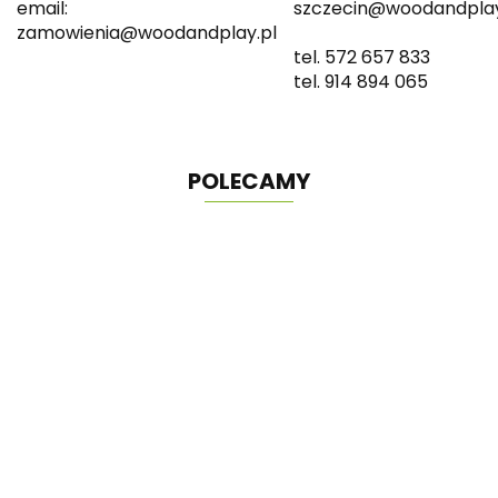
email:
szczecin@woodandplay
zamowienia@woodandplay.pl
tel. 572 657 833
tel. 914 894 065
POLECAMY
Domek zabaw