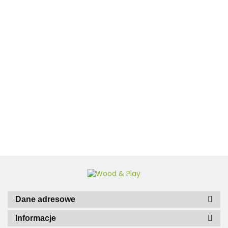
Borys z huśtawką i
piaskownicą
3498.00
Domek Ogrodowy narzędziowy
Jeremi 16m2 400x400cm
35mm z podłogą
12450.00
Dane adresowe
Informacje